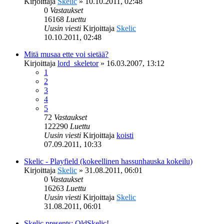
Kirjoittaja
Skelic
»
10.10.2011, 02:48
0
Vastaukset
16168
Luettu
Uusin viesti
Kirjoittaja
Skelic
10.10.2011, 02:48
Mitä musaa ette voi sietää?
Kirjoittaja
lord_skeletor
»
16.03.2007, 13:12
1
2
3
4
5
72
Vastaukset
122290
Luettu
Uusin viesti
Kirjoittaja
koisti
07.09.2011, 10:33
Skelic - Playfield (kokeellinen hassunhauska kokeilu)
Kirjoittaja
Skelic
»
31.08.2011, 06:01
0
Vastaukset
16263
Luettu
Uusin viesti
Kirjoittaja
Skelic
31.08.2011, 06:01
Skelic presents: OldSkelic!