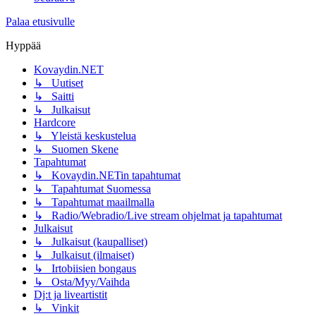
Palaa etusivulle
Hyppää
Kovaydin.NET
↳ Uutiset
↳ Saitti
↳ Julkaisut
Hardcore
↳ Yleistä keskustelua
↳ Suomen Skene
Tapahtumat
↳ Kovaydin.NETin tapahtumat
↳ Tapahtumat Suomessa
↳ Tapahtumat maailmalla
↳ Radio/Webradio/Live stream ohjelmat ja tapahtumat
Julkaisut
↳ Julkaisut (kaupalliset)
↳ Julkaisut (ilmaiset)
↳ Irtobiisien bongaus
↳ Osta/Myy/Vaihda
Dj:t ja liveartistit
↳ Vinkit