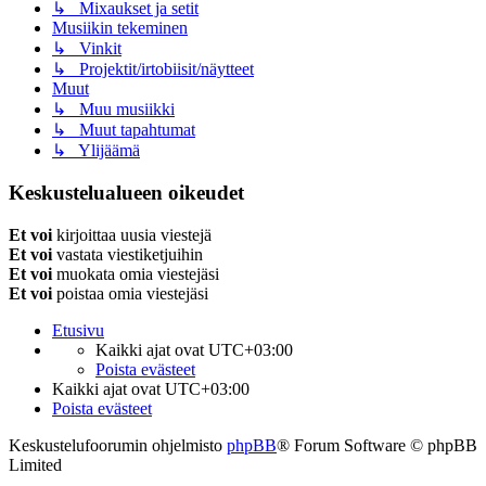
↳ Mixaukset ja setit
Musiikin tekeminen
↳ Vinkit
↳ Projektit/irtobiisit/näytteet
Muut
↳ Muu musiikki
↳ Muut tapahtumat
↳ Ylijäämä
Keskustelualueen oikeudet
Et voi
kirjoittaa uusia viestejä
Et voi
vastata viestiketjuihin
Et voi
muokata omia viestejäsi
Et voi
poistaa omia viestejäsi
Etusivu
Kaikki ajat ovat
UTC+03:00
Poista evästeet
Kaikki ajat ovat
UTC+03:00
Poista evästeet
Keskustelufoorumin ohjelmisto
phpBB
® Forum Software © phpBB
Limited