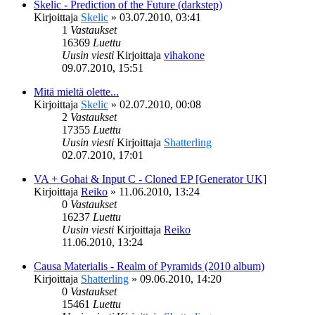
Skelic - Prediction of the Future (darkstep)
Kirjoittaja
Skelic
»
03.07.2010, 03:41
1
Vastaukset
16369
Luettu
Uusin viesti
Kirjoittaja
vihakone
09.07.2010, 15:51
Mitä mieltä olette...
Kirjoittaja
Skelic
»
02.07.2010, 00:08
2
Vastaukset
17355
Luettu
Uusin viesti
Kirjoittaja
Shatterling
02.07.2010, 17:01
VA + Gohai & Input C - Cloned EP [Generator UK]
Kirjoittaja
Reiko
»
11.06.2010, 13:24
0
Vastaukset
16237
Luettu
Uusin viesti
Kirjoittaja
Reiko
11.06.2010, 13:24
Causa Materialis - Realm of Pyramids (2010 album)
Kirjoittaja
Shatterling
»
09.06.2010, 14:20
0
Vastaukset
15461
Luettu