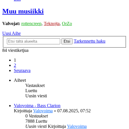
Muu musiikki
Valvojat:
rottencreep
,
Teknojta
,
OrZo
Uusi Aihe
Tarkennettu haku
Etsi
84 viestiketjua
1
2
Seuraava
Aiheet
Vastaukset
Luettu
Uusin viesti
Valovoima - Bass Clarion
Kirjoittaja
Valovoima
»
07.08.2025, 07:52
0
Vastaukset
7888
Luettu
Uusin viesti
Kirjoittaja
Valovoima