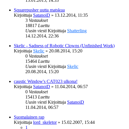
13.01.2015, 14:33
Squarepusher uutta matskua
Kirjoittaja
SatanoiD
»
13.12.2014, 11:35
3
Vastaukset
18817
Luettu
Uusin viesti
Kirjoittaja
Shatterling
14.12.2014, 22:36
Skelic - Sadness of Robotic Clowns (Unfinished Work)
Kirjoittaja
Skelic
»
20.08.2014, 15:20
0
Vastaukset
15464
Luettu
Uusin viesti
Kirjoittaja
Skelic
20.08.2014, 15:20
caustic Window's CAT023 ulkona!
Kirjoittaja
SatanoiD
»
11.04.2014, 06:57
0
Vastaukset
15413
Luettu
Uusin viesti
Kirjoittaja
SatanoiD
11.04.2014, 06:57
Suomalainen rap
Kirjoittaja
lord_skeletor
»
15.02.2007, 15:44
1