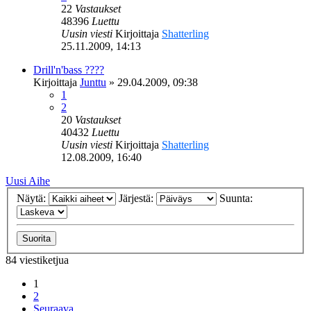
22
Vastaukset
48396
Luettu
Uusin viesti
Kirjoittaja
Shatterling
25.11.2009, 14:13
Drill'n'bass ????
Kirjoittaja
Junttu
»
29.04.2009, 09:38
1
2
20
Vastaukset
40432
Luettu
Uusin viesti
Kirjoittaja
Shatterling
12.08.2009, 16:40
Uusi Aihe
Näytä:
Järjestä:
Suunta:
84 viestiketjua
1
2
Seuraava