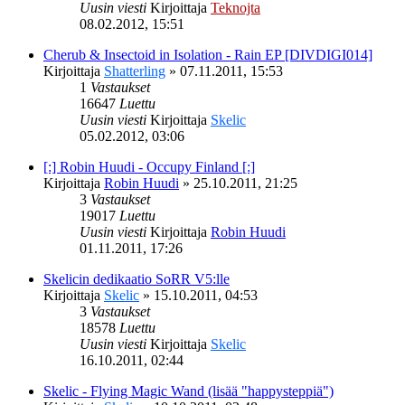
Uusin viesti
Kirjoittaja
Teknojta
08.02.2012, 15:51
Cherub & Insectoid in Isolation - Rain EP [DIVDIGI014]
Kirjoittaja
Shatterling
»
07.11.2011, 15:53
1
Vastaukset
16647
Luettu
Uusin viesti
Kirjoittaja
Skelic
05.02.2012, 03:06
[:] Robin Huudi - Occupy Finland [:]
Kirjoittaja
Robin Huudi
»
25.10.2011, 21:25
3
Vastaukset
19017
Luettu
Uusin viesti
Kirjoittaja
Robin Huudi
01.11.2011, 17:26
Skelicin dedikaatio SoRR V5:lle
Kirjoittaja
Skelic
»
15.10.2011, 04:53
3
Vastaukset
18578
Luettu
Uusin viesti
Kirjoittaja
Skelic
16.10.2011, 02:44
Skelic - Flying Magic Wand (lisää "happysteppiä")