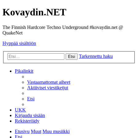
Kovaydin.NET
The Finnish Hardcore Techno Underground #kovaydin.net @
QuakeNet
Hyppää sisältöön
Tarkennettu haku
Etsi
Pikalinkit
Vastaamattomat aiheet
Aktiiviset viestiketjut
Etsi
UKK
Kirjaudu sisään
Rekisteröidy
Etusivu
Muut
Muu musiikki
Etsi