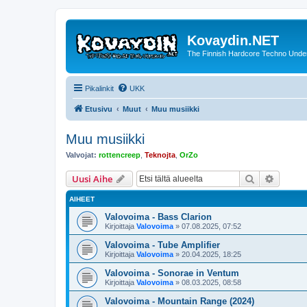
Kovaydin.NET
The Finnish Hardcore Techno Unde
Pikalinkit
UKK
Etusivu
Muut
Muu musiikki
Muu musiikki
Valvojat:
rottencreep
,
Teknojta
,
OrZo
Etsi
Tarken
Uusi Aihe
AIHEET
Valovoima - Bass Clarion
Kirjoittaja
Valovoima
»
07.08.2025, 07:52
Valovoima - Tube Amplifier
Kirjoittaja
Valovoima
»
20.04.2025, 18:25
Valovoima - Sonorae in Ventum
Kirjoittaja
Valovoima
»
08.03.2025, 08:58
Valovoima - Mountain Range (2024)