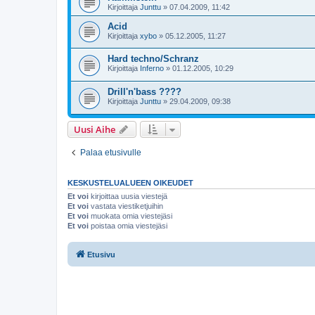
Kirjoittaja
Junttu
»
07.04.2009, 11:42
Acid
Kirjoittaja
xybo
»
05.12.2005, 11:27
Hard techno/Schranz
Kirjoittaja
Inferno
»
01.12.2005, 10:29
Drill'n'bass ????
Kirjoittaja
Junttu
»
29.04.2009, 09:38
Uusi Aihe
Palaa etusivulle
KESKUSTELUALUEEN OIKEUDET
Et voi
kirjoittaa uusia viestejä
Et voi
vastata viestiketjuihin
Et voi
muokata omia viestejäsi
Et voi
poistaa omia viestejäsi
Etusivu