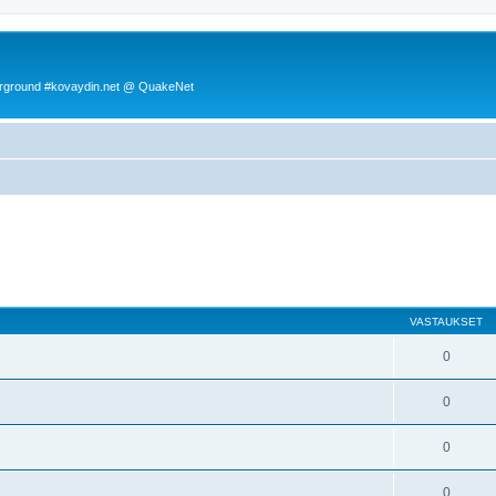
rground #kovaydin.net @ QuakeNet
nettu haku
VASTAUKSET
0
0
0
0