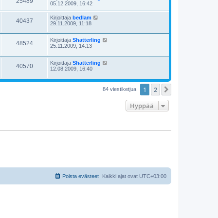
25489
05.12.2009, 16:42
Kirjoittaja
bedlam
40437
29.11.2009, 11:18
Kirjoittaja
Shatterling
48524
25.11.2009, 14:13
Kirjoittaja
Shatterling
40570
12.08.2009, 16:40
1
2
Seuraava
84 viestiketjua
Hyppää
Poista evästeet
Kaikki ajat ovat
UTC+03:00