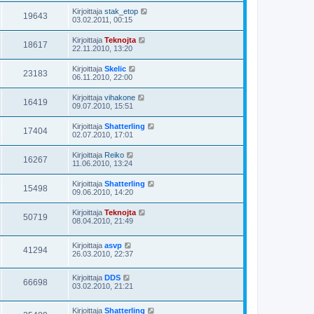
Kirjoittaja
stak_etop
19643
03.02.2011, 00:15
Kirjoittaja
Teknojta
18617
22.11.2010, 13:20
Kirjoittaja
Skelic
23183
06.11.2010, 22:00
Kirjoittaja
vihakone
16419
09.07.2010, 15:51
Kirjoittaja
Shatterling
17404
02.07.2010, 17:01
Kirjoittaja
Reiko
16267
11.06.2010, 13:24
Kirjoittaja
Shatterling
15498
09.06.2010, 14:20
Kirjoittaja
Teknojta
50719
08.04.2010, 21:49
Kirjoittaja
asvp
41294
26.03.2010, 22:37
Kirjoittaja
DDS
66698
03.02.2010, 21:21
Kirjoittaja
Shatterling