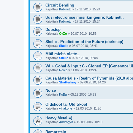
Circuit Bending
Kirjoittaja
Kabinetti
»
17.11.2010, 15:24
Uusi electronise musiikin genre: Kabinetti.
Kirjoittaja
Kabinetti
»
17.11.2010, 15:24
Dubstep
Kirjoittaja
OrZo
»
10.07.2010, 10:56
Skelic - Prediction of the Future (darkstep)
Kirjoittaja
Skelic
»
03.07.2010, 03:41
Mitä mieltä olette...
Kirjoittaja
Skelic
»
02.07.2010, 00:08
VA + Gohai & Input C - Cloned EP [Generator U
Kirjoittaja
Reiko
»
11.06.2010, 13:24
Causa Materialis - Realm of Pyramids (2010 al
Kirjoittaja
Shatterling
»
09.06.2010, 14:20
Noise
Kirjoittaja
KoBa
»
05.12.2005, 16:29
Oldskool tai Old Skool
Kirjoittaja
vihakone
»
12.03.2010, 11:26
Heavy Metal =)
Kirjoittaja
Androgyn
»
15.09.2006, 10:10
Rammstein