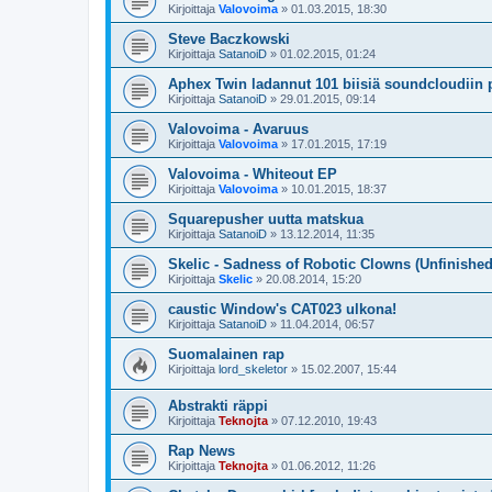
Kirjoittaja
Valovoima
»
01.03.2015, 18:30
Steve Baczkowski
Kirjoittaja
SatanoiD
»
01.02.2015, 01:24
Aphex Twin ladannut 101 biisiä soundcloudiin 
Kirjoittaja
SatanoiD
»
29.01.2015, 09:14
Valovoima - Avaruus
Kirjoittaja
Valovoima
»
17.01.2015, 17:19
Valovoima - Whiteout EP
Kirjoittaja
Valovoima
»
10.01.2015, 18:37
Squarepusher uutta matskua
Kirjoittaja
SatanoiD
»
13.12.2014, 11:35
Skelic - Sadness of Robotic Clowns (Unfinishe
Kirjoittaja
Skelic
»
20.08.2014, 15:20
caustic Window's CAT023 ulkona!
Kirjoittaja
SatanoiD
»
11.04.2014, 06:57
Suomalainen rap
Kirjoittaja
lord_skeletor
»
15.02.2007, 15:44
Abstrakti räppi
Kirjoittaja
Teknojta
»
07.12.2010, 19:43
Rap News
Kirjoittaja
Teknojta
»
01.06.2012, 11:26