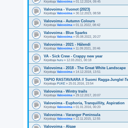
Kirjoittaja
Valovoima
»
01.12.2024, 09:45
Valovoima - Vuonot (2023)
Kirjoittaja
Valovoima
»
30.12.2023, 08:58
Valovoima - Autumn Colours
Kirjoittaja
Valovoima
»
01.11.2022, 08:42
Valovoima - Blue Sparks
Kirjoittaja
Valovoima
»
05.08.2022, 20:27
Valovoima - 2021 - Hálendi
Kirjoittaja
Valovoima
»
11.09.2021, 20:46
VA - Sick Crew - Crappy new year
Kirjoittaja
huru
»
12.03.2021, 00:18
Valovoima - 2018 - The Great White Landscape
Kirjoittaja
Valovoima
»
14.12.2018, 13:51
TAPIO RASTAVAARA // Suomi Ragga-Jungle/-Te
Kirjoittaja
PUKE
»
25.01.2016, 23:54
Valovoima - Wintry trails
Kirjoittaja
Valovoima
»
29.12.2017, 20:07
Valovoima - Euphoria, Tranquillity, Aspiration
Kirjoittaja
Valovoima
»
01.01.2016, 00:20
Valovoima - Varanger Peninsula
Kirjoittaja
Valovoima
»
22.11.2015, 12:55
Valovoima - Algae