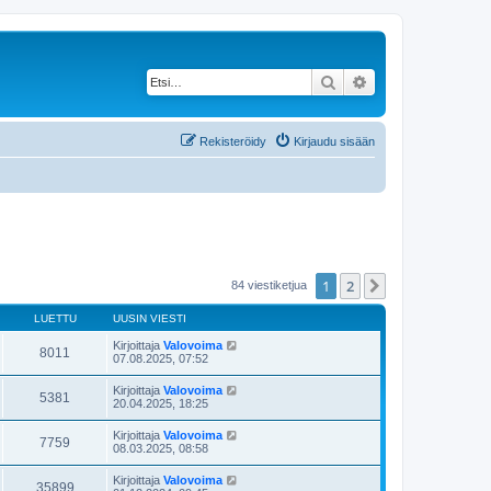
Etsi
Tarkennettu haku
Rekisteröidy
Kirjaudu sisään
1
2
Seuraava
84 viestiketjua
LUETTU
UUSIN VIESTI
Kirjoittaja
Valovoima
8011
07.08.2025, 07:52
Kirjoittaja
Valovoima
5381
20.04.2025, 18:25
Kirjoittaja
Valovoima
7759
08.03.2025, 08:58
Kirjoittaja
Valovoima
35899