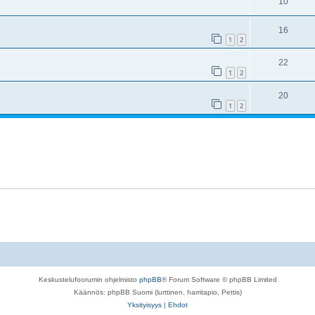
10
16
1
2
22
1
2
20
1
2
Keskustelufoorumin ohjelmisto
phpBB
® Forum Software © phpBB Limited
Käännös: phpBB Suomi (lurttinen, harritapio, Pettis)
Yksityisyys
|
Ehdot