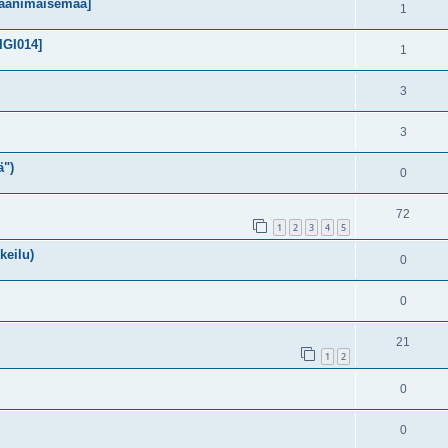
 äänimaisemaa]
1
IGI014]
1
3
3
ä")
0
72
1
2
3
4
5
keilu)
0
0
21
1
2
0
0