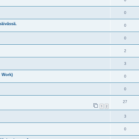
0
0
päivässä.
0
0
2
3
d Work)
0
0
27
1
2
3
0