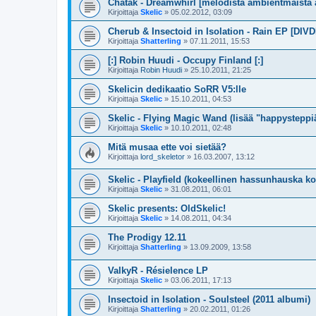
Chatak - Dreamwhirl [melodista ambientmaista
Kirjoittaja
Skelic
»
05.02.2012, 03:09
Cherub & Insectoid in Isolation - Rain EP [DIVD
Kirjoittaja
Shatterling
»
07.11.2011, 15:53
[:] Robin Huudi - Occupy Finland [:]
Kirjoittaja
Robin Huudi
»
25.10.2011, 21:25
Skelicin dedikaatio SoRR V5:lle
Kirjoittaja
Skelic
»
15.10.2011, 04:53
Skelic - Flying Magic Wand (lisää "happysteppi
Kirjoittaja
Skelic
»
10.10.2011, 02:48
Mitä musaa ette voi sietää?
Kirjoittaja
lord_skeletor
»
16.03.2007, 13:12
Skelic - Playfield (kokeellinen hassunhauska ko
Kirjoittaja
Skelic
»
31.08.2011, 06:01
Skelic presents: OldSkelic!
Kirjoittaja
Skelic
»
14.08.2011, 04:34
The Prodigy 12.11
Kirjoittaja
Shatterling
»
13.09.2009, 13:58
ValkyR - Résielence LP
Kirjoittaja
Skelic
»
03.06.2011, 17:13
Insectoid in Isolation - Soulsteel (2011 albumi)
Kirjoittaja
Shatterling
»
20.02.2011, 01:26