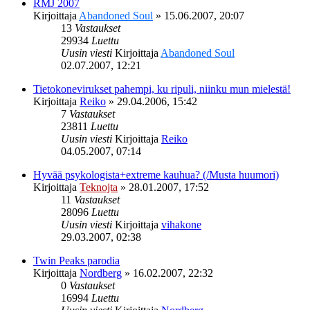
RMJ 2007
Kirjoittaja
Abandoned Soul
»
15.06.2007, 20:07
13
Vastaukset
29934
Luettu
Uusin viesti
Kirjoittaja
Abandoned Soul
02.07.2007, 12:21
Tietokonevirukset pahempi, ku ripuli, niinku mun mielestä!
Kirjoittaja
Reiko
»
29.04.2006, 15:42
7
Vastaukset
23811
Luettu
Uusin viesti
Kirjoittaja
Reiko
04.05.2007, 07:14
Hyvää psykologista+extreme kauhua? (/Musta huumori)
Kirjoittaja
Teknojta
»
28.01.2007, 17:52
11
Vastaukset
28096
Luettu
Uusin viesti
Kirjoittaja
vihakone
29.03.2007, 02:38
Twin Peaks parodia
Kirjoittaja
Nordberg
»
16.02.2007, 22:32
0
Vastaukset
16994
Luettu