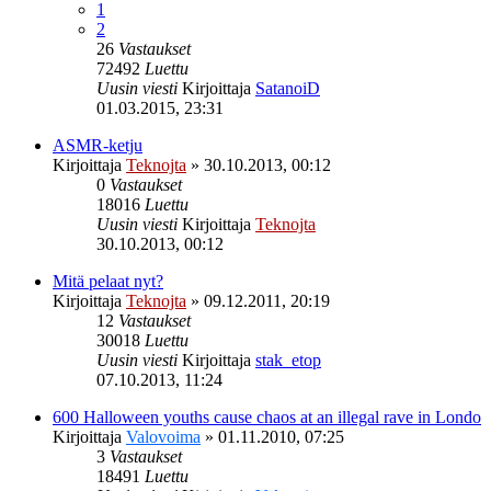
1
2
26
Vastaukset
72492
Luettu
Uusin viesti
Kirjoittaja
SatanoiD
01.03.2015, 23:31
ASMR-ketju
Kirjoittaja
Teknojta
»
30.10.2013, 00:12
0
Vastaukset
18016
Luettu
Uusin viesti
Kirjoittaja
Teknojta
30.10.2013, 00:12
Mitä pelaat nyt?
Kirjoittaja
Teknojta
»
09.12.2011, 20:19
12
Vastaukset
30018
Luettu
Uusin viesti
Kirjoittaja
stak_etop
07.10.2013, 11:24
600 Halloween youths cause chaos at an illegal rave in Londo
Kirjoittaja
Valovoima
»
01.11.2010, 07:25
3
Vastaukset
18491
Luettu