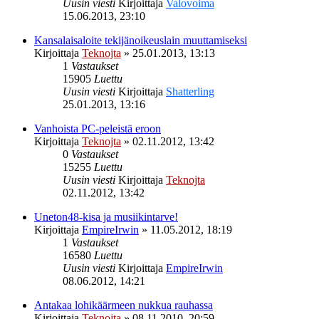
Uusin viesti
Kirjoittaja
Valovoima
15.06.2013, 23:10
Kansalaisaloite tekijänoikeuslain muuttamiseksi
Kirjoittaja
Teknojta
»
25.01.2013, 13:13
1
Vastaukset
15905
Luettu
Uusin viesti
Kirjoittaja
Shatterling
25.01.2013, 13:16
Vanhoista PC-peleistä eroon
Kirjoittaja
Teknojta
»
02.11.2012, 13:42
0
Vastaukset
15255
Luettu
Uusin viesti
Kirjoittaja
Teknojta
02.11.2012, 13:42
Uneton48-kisa ja musiikintarve!
Kirjoittaja
EmpireIrwin
»
11.05.2012, 18:19
1
Vastaukset
16580
Luettu
Uusin viesti
Kirjoittaja
EmpireIrwin
08.06.2012, 14:21
Antakaa lohikäärmeen nukkua rauhassa
Kirjoittaja
Teknojta
»
08.11.2010, 20:59