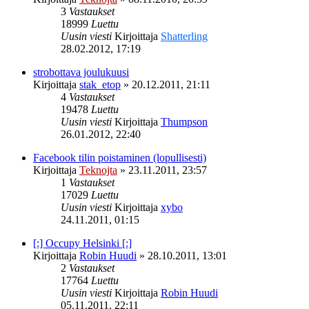
3
Vastaukset
18999
Luettu
Uusin viesti
Kirjoittaja
Shatterling
28.02.2012, 17:19
strobottava joulukuusi
Kirjoittaja
stak_etop
»
20.12.2011, 21:11
4
Vastaukset
19478
Luettu
Uusin viesti
Kirjoittaja
Thumpson
26.01.2012, 22:40
Facebook tilin poistaminen (lopullisesti)
Kirjoittaja
Teknojta
»
23.11.2011, 23:57
1
Vastaukset
17029
Luettu
Uusin viesti
Kirjoittaja
xybo
24.11.2011, 01:15
[:] Occupy Helsinki [:]
Kirjoittaja
Robin Huudi
»
28.10.2011, 13:01
2
Vastaukset
17764
Luettu
Uusin viesti
Kirjoittaja
Robin Huudi
05.11.2011, 22:11