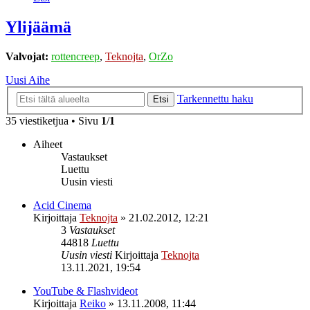
Ylijäämä
Valvojat:
rottencreep
,
Teknojta
,
OrZo
Uusi Aihe
Tarkennettu haku
Etsi
35 viestiketjua • Sivu
1
/
1
Aiheet
Vastaukset
Luettu
Uusin viesti
Acid Cinema
Kirjoittaja
Teknojta
»
21.02.2012, 12:21
3
Vastaukset
44818
Luettu
Uusin viesti
Kirjoittaja
Teknojta
13.11.2021, 19:54
YouTube & Flashvideot
Kirjoittaja
Reiko
»
13.11.2008, 11:44