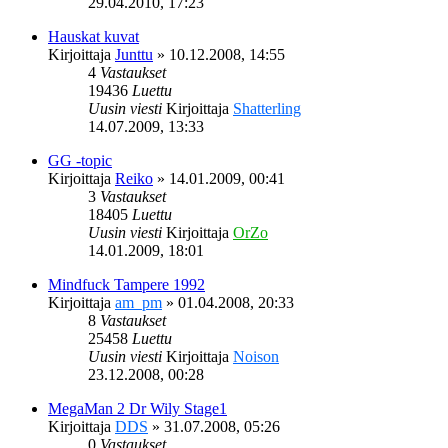
29.04.2010, 17:23
Hauskat kuvat
Kirjoittaja
Junttu
»
10.12.2008, 14:55
4
Vastaukset
19436
Luettu
Uusin viesti
Kirjoittaja
Shatterling
14.07.2009, 13:33
GG -topic
Kirjoittaja
Reiko
»
14.01.2009, 00:41
3
Vastaukset
18405
Luettu
Uusin viesti
Kirjoittaja
OrZo
14.01.2009, 18:01
Mindfuck Tampere 1992
Kirjoittaja
am_pm
»
01.04.2008, 20:33
8
Vastaukset
25458
Luettu
Uusin viesti
Kirjoittaja
Noison
23.12.2008, 00:28
MegaMan 2 Dr Wily Stage1
Kirjoittaja
DDS
»
31.07.2008, 05:26
0
Vastaukset