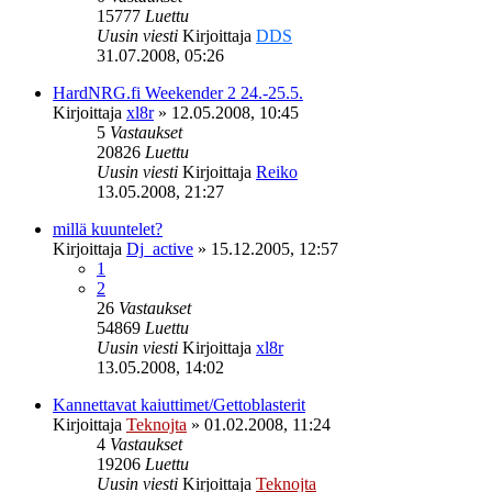
15777
Luettu
Uusin viesti
Kirjoittaja
DDS
31.07.2008, 05:26
HardNRG.fi Weekender 2 24.-25.5.
Kirjoittaja
xl8r
»
12.05.2008, 10:45
5
Vastaukset
20826
Luettu
Uusin viesti
Kirjoittaja
Reiko
13.05.2008, 21:27
millä kuuntelet?
Kirjoittaja
Dj_active
»
15.12.2005, 12:57
1
2
26
Vastaukset
54869
Luettu
Uusin viesti
Kirjoittaja
xl8r
13.05.2008, 14:02
Kannettavat kaiuttimet/Gettoblasterit
Kirjoittaja
Teknojta
»
01.02.2008, 11:24
4
Vastaukset
19206
Luettu
Uusin viesti
Kirjoittaja
Teknojta