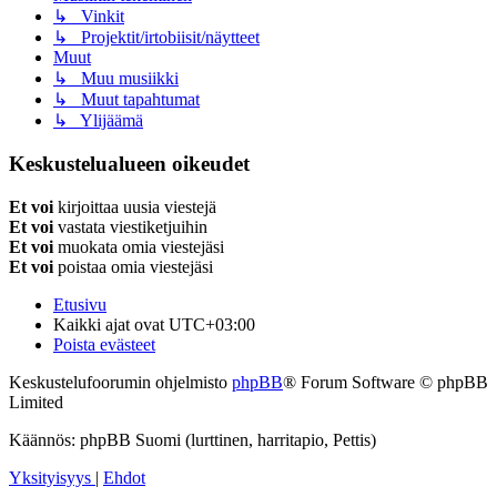
↳ Vinkit
↳ Projektit/irtobiisit/näytteet
Muut
↳ Muu musiikki
↳ Muut tapahtumat
↳ Ylijäämä
Keskustelualueen oikeudet
Et voi
kirjoittaa uusia viestejä
Et voi
vastata viestiketjuihin
Et voi
muokata omia viestejäsi
Et voi
poistaa omia viestejäsi
Etusivu
Kaikki ajat ovat
UTC+03:00
Poista evästeet
Keskustelufoorumin ohjelmisto
phpBB
® Forum Software © phpBB
Limited
Käännös: phpBB Suomi (lurttinen, harritapio, Pettis)
Yksityisyys
|
Ehdot