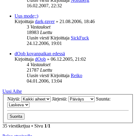
Uusin viesti
Kirjoittaja
Nordberg
16.02.2007, 22:32
Uus mode;:)
Kirjoittaja
dark-raver
»
21.08.2006, 18:46
3
Vastaukset
18983
Luettu
Uusin viesti
Kirjoittaja
SickFuck
24.12.2006, 19:01
dOob kovanpaikan edessä
Kirjoittaja
dOob
»
06.12.2005, 21:02
4
Vastaukset
21787
Luettu
Uusin viesti
Kirjoittaja
Reiko
04.01.2006, 13:04
Uusi Aihe
Näytä:
Järjestä:
Suunta:
35 viestiketjua • Sivu
1
/
1