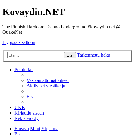
Kovaydin.NET
The Finnish Hardcore Techno Underground #kovaydin.net @
QuakeNet
Hyppää sisältöön
Tarkennettu haku
Etsi
Pikalinkit
Vastaamattomat aiheet
Aktiiviset viestiketjut
Etsi
UKK
Kirjaudu sisään
Rekisteröidy
Etusivu
Muut
Ylijäämä
Etsi