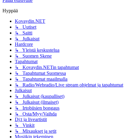
Palaa etusivulle
Hyppää
Kovaydin.NET
↳ Uutiset
↳ Saitti
↳ Julkaisut
Hardcore
↳ Yleistä keskustelua
↳ Suomen Skene
Tapahtumat
↳ Kovaydin.NETin tapahtumat
↳ Tapahtumat Suomessa
↳ Tapahtumat maailmalla
↳ Radio/Webradio/Live stream ohjelmat ja tapahtumat
Julkaisut
↳ Julkaisut (kaupalliset)
↳ Julkaisut (ilmaiset)
↳ Irtobiisien bongaus
↳ Osta/Myy/Vaihda
Dj:t ja liveartistit
↳ Vinkit
↳ Mixaukset ja setit
Musiikin tekeminen