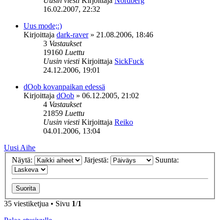
Uusin viesti
Kirjoittaja
Nordberg
16.02.2007, 22:32
Uus mode;:)
Kirjoittaja
dark-raver
»
21.08.2006, 18:46
3
Vastaukset
19160
Luettu
Uusin viesti
Kirjoittaja
SickFuck
24.12.2006, 19:01
dOob kovanpaikan edessä
Kirjoittaja
dOob
»
06.12.2005, 21:02
4
Vastaukset
21859
Luettu
Uusin viesti
Kirjoittaja
Reiko
04.01.2006, 13:04
Uusi Aihe
Näytä:
Järjestä:
Suunta:
35 viestiketjua • Sivu
1
/
1