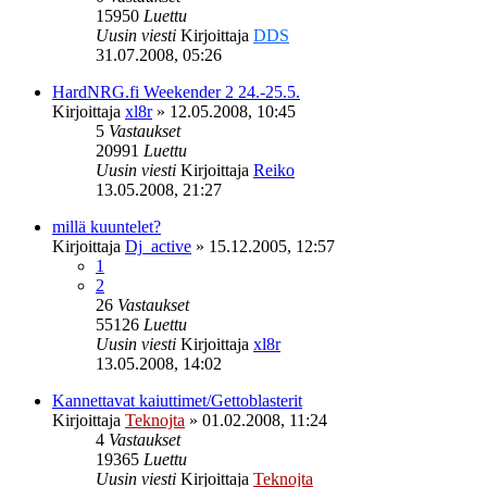
15950
Luettu
Uusin viesti
Kirjoittaja
DDS
31.07.2008, 05:26
HardNRG.fi Weekender 2 24.-25.5.
Kirjoittaja
xl8r
»
12.05.2008, 10:45
5
Vastaukset
20991
Luettu
Uusin viesti
Kirjoittaja
Reiko
13.05.2008, 21:27
millä kuuntelet?
Kirjoittaja
Dj_active
»
15.12.2005, 12:57
1
2
26
Vastaukset
55126
Luettu
Uusin viesti
Kirjoittaja
xl8r
13.05.2008, 14:02
Kannettavat kaiuttimet/Gettoblasterit
Kirjoittaja
Teknojta
»
01.02.2008, 11:24
4
Vastaukset
19365
Luettu
Uusin viesti
Kirjoittaja
Teknojta