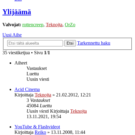
Ylijäämä
Valvojat:
rottencreep
,
Teknojta
,
OrZo
Uusi Aihe
Tarkennettu haku
Etsi
35 viestiketjua • Sivu
1
/
1
Aiheet
Vastaukset
Luettu
Uusin viesti
Acid Cinema
Kirjoittaja
Teknojta
»
21.02.2012, 12:21
3
Vastaukset
45084
Luettu
Uusin viesti
Kirjoittaja
Teknojta
13.11.2021, 19:54
YouTube & Flashvideot
Kirjoittaja
Reiko
»
13.11.2008, 11:44