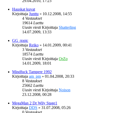
29.04.2010, 17:23
Hauskat kuvat
Kirjoittaja
Junttu
»
10.12.2008, 14:55
4
Vastaukset
19614
Luettu
Uusin viesti
Kirjoittaja
Shatterling
14.07.2009, 13:33
GG -topic
Kirjoittaja
Reiko
»
14.01.2009, 00:41
3
Vastaukset
18574
Luettu
Uusin viesti
Kirjoittaja
OrZo
14.01.2009, 18:01
Mindfuck Tampere 1992
Kirjoittaja
am_pm
»
01.04.2008, 20:33
8
Vastaukset
25662
Luettu
Uusin viesti
Kirjoittaja
Noison
23.12.2008, 00:28
MegaMan 2 Dr Wily Stage1
Kirjoittaja
DDS
»
31.07.2008, 05:26
0
Vastaukset