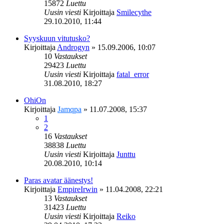
15872
Luettu
Uusin viesti
Kirjoittaja
Smilecythe
29.10.2010, 11:44
Syyskuun vitutusko?
Kirjoittaja
Androgyn
»
15.09.2006, 10:07
10
Vastaukset
29423
Luettu
Uusin viesti
Kirjoittaja
fatal_error
31.08.2010, 18:27
OhiOn
Kirjoittaja
Jamqpa
»
11.07.2008, 15:37
1
2
16
Vastaukset
38838
Luettu
Uusin viesti
Kirjoittaja
Junttu
20.08.2010, 10:14
Paras avatar äänestys!
Kirjoittaja
EmpireIrwin
»
11.04.2008, 22:21
13
Vastaukset
31423
Luettu
Uusin viesti
Kirjoittaja
Reiko