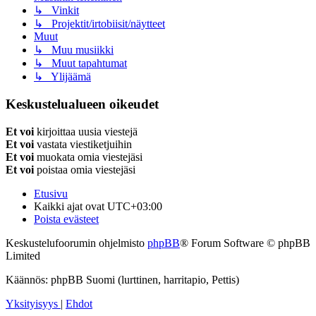
↳ Vinkit
↳ Projektit/irtobiisit/näytteet
Muut
↳ Muu musiikki
↳ Muut tapahtumat
↳ Ylijäämä
Keskustelualueen oikeudet
Et voi
kirjoittaa uusia viestejä
Et voi
vastata viestiketjuihin
Et voi
muokata omia viestejäsi
Et voi
poistaa omia viestejäsi
Etusivu
Kaikki ajat ovat
UTC+03:00
Poista evästeet
Keskustelufoorumin ohjelmisto
phpBB
® Forum Software © phpBB
Limited
Käännös: phpBB Suomi (lurttinen, harritapio, Pettis)
Yksityisyys
|
Ehdot