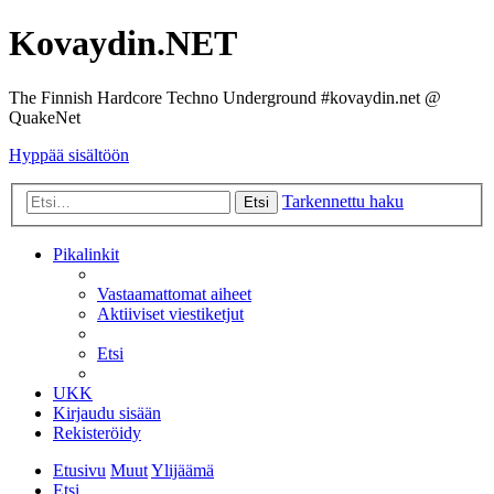
Kovaydin.NET
The Finnish Hardcore Techno Underground #kovaydin.net @
QuakeNet
Hyppää sisältöön
Tarkennettu haku
Etsi
Pikalinkit
Vastaamattomat aiheet
Aktiiviset viestiketjut
Etsi
UKK
Kirjaudu sisään
Rekisteröidy
Etusivu
Muut
Ylijäämä
Etsi