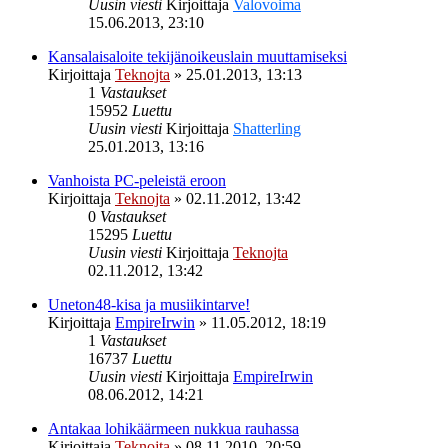
Uusin viesti
Kirjoittaja
Valovoima
15.06.2013, 23:10
Kansalaisaloite tekijänoikeuslain muuttamiseksi
Kirjoittaja
Teknojta
»
25.01.2013, 13:13
1
Vastaukset
15952
Luettu
Uusin viesti
Kirjoittaja
Shatterling
25.01.2013, 13:16
Vanhoista PC-peleistä eroon
Kirjoittaja
Teknojta
»
02.11.2012, 13:42
0
Vastaukset
15295
Luettu
Uusin viesti
Kirjoittaja
Teknojta
02.11.2012, 13:42
Uneton48-kisa ja musiikintarve!
Kirjoittaja
EmpireIrwin
»
11.05.2012, 18:19
1
Vastaukset
16737
Luettu
Uusin viesti
Kirjoittaja
EmpireIrwin
08.06.2012, 14:21
Antakaa lohikäärmeen nukkua rauhassa
Kirjoittaja
Teknojta
»
08.11.2010, 20:59