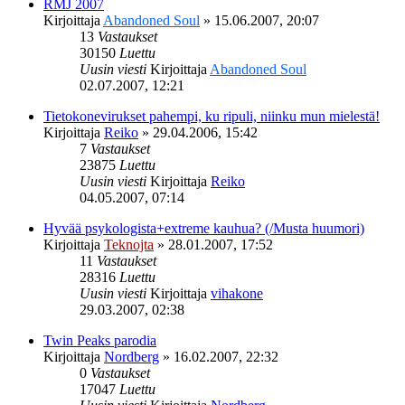
RMJ 2007
Kirjoittaja
Abandoned Soul
»
15.06.2007, 20:07
13
Vastaukset
30150
Luettu
Uusin viesti
Kirjoittaja
Abandoned Soul
02.07.2007, 12:21
Tietokonevirukset pahempi, ku ripuli, niinku mun mielestä!
Kirjoittaja
Reiko
»
29.04.2006, 15:42
7
Vastaukset
23875
Luettu
Uusin viesti
Kirjoittaja
Reiko
04.05.2007, 07:14
Hyvää psykologista+extreme kauhua? (/Musta huumori)
Kirjoittaja
Teknojta
»
28.01.2007, 17:52
11
Vastaukset
28316
Luettu
Uusin viesti
Kirjoittaja
vihakone
29.03.2007, 02:38
Twin Peaks parodia
Kirjoittaja
Nordberg
»
16.02.2007, 22:32
0
Vastaukset
17047
Luettu