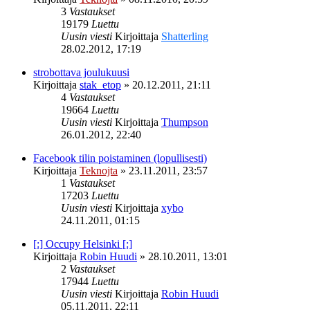
3
Vastaukset
19179
Luettu
Uusin viesti
Kirjoittaja
Shatterling
28.02.2012, 17:19
strobottava joulukuusi
Kirjoittaja
stak_etop
»
20.12.2011, 21:11
4
Vastaukset
19664
Luettu
Uusin viesti
Kirjoittaja
Thumpson
26.01.2012, 22:40
Facebook tilin poistaminen (lopullisesti)
Kirjoittaja
Teknojta
»
23.11.2011, 23:57
1
Vastaukset
17203
Luettu
Uusin viesti
Kirjoittaja
xybo
24.11.2011, 01:15
[:] Occupy Helsinki [:]
Kirjoittaja
Robin Huudi
»
28.10.2011, 13:01
2
Vastaukset
17944
Luettu
Uusin viesti
Kirjoittaja
Robin Huudi
05.11.2011, 22:11