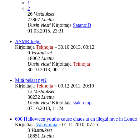
1
2
26
Vastaukset
72867
Luettu
Uusin viesti
Kirjoittaja
SatanoiD
01.03.2015, 23:31
ASMR-ketju
Kirjoittaja
Teknojta
»
30.10.2013, 00:12
0
Vastaukset
18062
Luettu
Uusin viesti
Kirjoittaja
Teknojta
30.10.2013, 00:12
Mitä pelaat nyt?
Kirjoittaja
Teknojta
»
09.12.2011, 20:19
12
Vastaukset
30232
Luettu
Uusin viesti
Kirjoittaja
stak_etop
07.10.2013, 11:24
600 Halloween youths cause chaos at an illegal rave in Londo
Kirjoittaja
Valovoima
»
01.11.2010, 07:25
3
Vastaukset
18651
Luettu