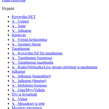
Palaa etusivulle
Hyppää
Kovaydin.NET
↳ Uutiset
↳ Saitti
↳ Julkaisut
Hardcore
↳ Yleistä keskustelua
↳ Suomen Skene
Tapahtumat
↳ Kovaydin.NETin tapahtumat
↳ Tapahtumat Suomessa
↳ Tapahtumat maailmalla
↳ Radio/Webradio/Live stream ohjelmat ja tapahtumat
Julkaisut
↳ Julkaisut (kaupalliset)
↳ Julkaisut (ilmaiset)
↳ Irtobiisien bongaus
↳ Osta/Myy/Vaihda
Dj:t ja liveartistit
↳ Vinkit
↳ Mixaukset ja setit
Musiikin tekeminen