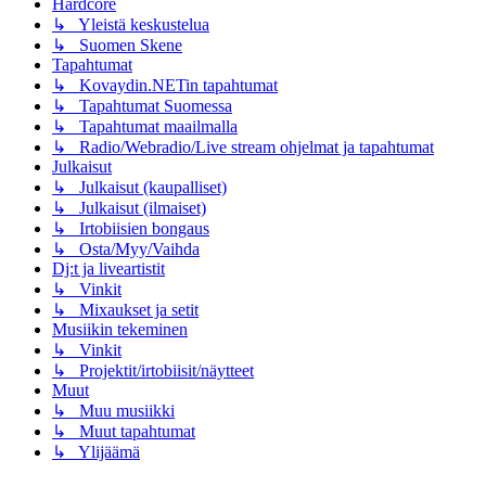
Hardcore
↳ Yleistä keskustelua
↳ Suomen Skene
Tapahtumat
↳ Kovaydin.NETin tapahtumat
↳ Tapahtumat Suomessa
↳ Tapahtumat maailmalla
↳ Radio/Webradio/Live stream ohjelmat ja tapahtumat
Julkaisut
↳ Julkaisut (kaupalliset)
↳ Julkaisut (ilmaiset)
↳ Irtobiisien bongaus
↳ Osta/Myy/Vaihda
Dj:t ja liveartistit
↳ Vinkit
↳ Mixaukset ja setit
Musiikin tekeminen
↳ Vinkit
↳ Projektit/irtobiisit/näytteet
Muut
↳ Muu musiikki
↳ Muut tapahtumat
↳ Ylijäämä