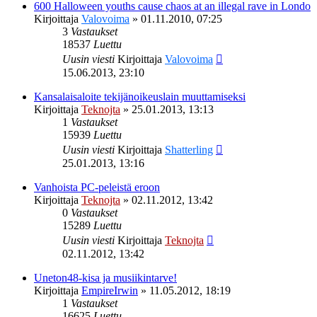
600 Halloween youths cause chaos at an illegal rave in Londo
Kirjoittaja
Valovoima
»
01.11.2010, 07:25
3
Vastaukset
18537
Luettu
Uusin viesti
Kirjoittaja
Valovoima
15.06.2013, 23:10
Kansalaisaloite tekijänoikeuslain muuttamiseksi
Kirjoittaja
Teknojta
»
25.01.2013, 13:13
1
Vastaukset
15939
Luettu
Uusin viesti
Kirjoittaja
Shatterling
25.01.2013, 13:16
Vanhoista PC-peleistä eroon
Kirjoittaja
Teknojta
»
02.11.2012, 13:42
0
Vastaukset
15289
Luettu
Uusin viesti
Kirjoittaja
Teknojta
02.11.2012, 13:42
Uneton48-kisa ja musiikintarve!
Kirjoittaja
EmpireIrwin
»
11.05.2012, 18:19
1
Vastaukset
16625
Luettu