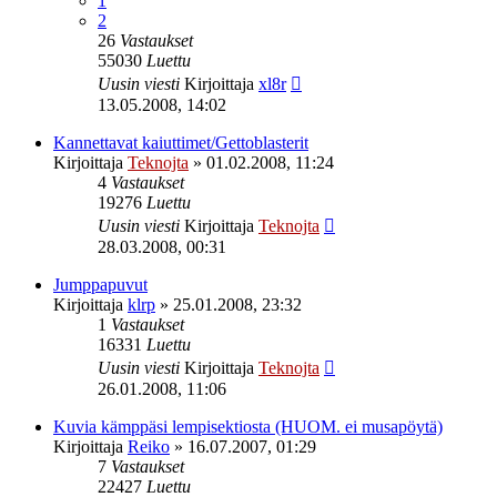
1
2
26
Vastaukset
55030
Luettu
Uusin viesti
Kirjoittaja
xl8r
13.05.2008, 14:02
Kannettavat kaiuttimet/Gettoblasterit
Kirjoittaja
Teknojta
»
01.02.2008, 11:24
4
Vastaukset
19276
Luettu
Uusin viesti
Kirjoittaja
Teknojta
28.03.2008, 00:31
Jumppapuvut
Kirjoittaja
klrp
»
25.01.2008, 23:32
1
Vastaukset
16331
Luettu
Uusin viesti
Kirjoittaja
Teknojta
26.01.2008, 11:06
Kuvia kämppäsi lempisektiosta (HUOM. ei musapöytä)
Kirjoittaja
Reiko
»
16.07.2007, 01:29
7
Vastaukset
22427
Luettu