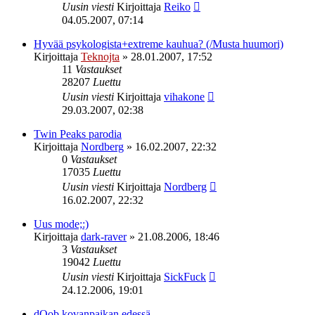
Uusin viesti
Kirjoittaja
Reiko
04.05.2007, 07:14
Hyvää psykologista+extreme kauhua? (/Musta huumori)
Kirjoittaja
Teknojta
»
28.01.2007, 17:52
11
Vastaukset
28207
Luettu
Uusin viesti
Kirjoittaja
vihakone
29.03.2007, 02:38
Twin Peaks parodia
Kirjoittaja
Nordberg
»
16.02.2007, 22:32
0
Vastaukset
17035
Luettu
Uusin viesti
Kirjoittaja
Nordberg
16.02.2007, 22:32
Uus mode;:)
Kirjoittaja
dark-raver
»
21.08.2006, 18:46
3
Vastaukset
19042
Luettu
Uusin viesti
Kirjoittaja
SickFuck
24.12.2006, 19:01
dOob kovanpaikan edessä