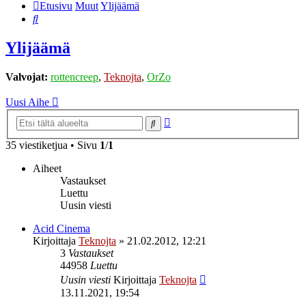
Etusivu
Muut
Ylijäämä
Etsi
Ylijäämä
Valvojat:
rottencreep
,
Teknojta
,
OrZo
Uusi Aihe
Tarkennettu
Etsi
haku
35 viestiketjua • Sivu
1
/
1
Aiheet
Vastaukset
Luettu
Uusin viesti
Acid Cinema
Kirjoittaja
Teknojta
»
21.02.2012, 12:21
3
Vastaukset
44958
Luettu
Uusin viesti
Kirjoittaja
Teknojta
13.11.2021, 19:54