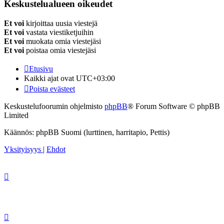
Keskustelualueen oikeudet
Et voi
kirjoittaa uusia viestejä
Et voi
vastata viestiketjuihin
Et voi
muokata omia viestejäsi
Et voi
poistaa omia viestejäsi
Etusivu
Kaikki ajat ovat
UTC+03:00
Poista evästeet
Keskustelufoorumin ohjelmisto
phpBB
® Forum Software © phpBB
Limited
Käännös: phpBB Suomi (lurttinen, harritapio, Pettis)
Yksityisyys
|
Ehdot