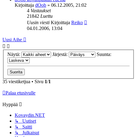
Kirjoittaja
dOob
»
06.12.2005, 21:02
4
Vastaukset
21842
Luettu
Uusin viesti
Kirjoittaja
Reiko
04.01.2006, 13:04
Uusi Aihe
Näytä:
Järjestä:
Suunta:
35 viestiketjua • Sivu
1
/
1
Palaa etusivulle
Hyppää
Kovaydin.NET
↳ Uutiset
↳ Saitti
↳ Julkaisut