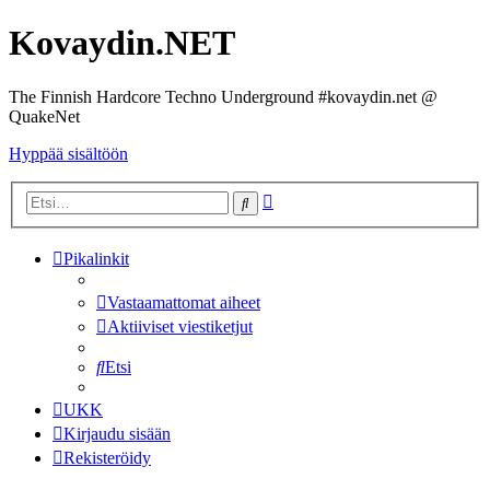
Kovaydin.NET
The Finnish Hardcore Techno Underground #kovaydin.net @
QuakeNet
Hyppää sisältöön
Tarkennettu
Etsi
haku
Pikalinkit
Vastaamattomat aiheet
Aktiiviset viestiketjut
Etsi
UKK
Kirjaudu sisään
Rekisteröidy