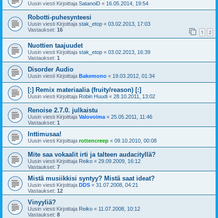
Uusin viesti Kirjoittaja
SatanoiD
«
16.05.2014, 19:54
Robotti-puhesynteesi
Uusin viesti Kirjoittaja
stak_etop
«
03.02.2013, 17:03
Vastaukset:
16
1
2
Nuottien taajuudet
Uusin viesti Kirjoittaja
stak_etop
«
03.02.2013, 16:39
Vastaukset:
1
Disorder Audio
Uusin viesti Kirjoittaja
Bakemono
«
19.03.2012, 01:34
[:] Remix materiaalia (fruity/reason) [:]
Uusin viesti Kirjoittaja
Robin Huudi
«
28.10.2011, 13:02
Renoise 2.7.0. julkaistu
Uusin viesti Kirjoittaja
Valovoima
«
25.05.2011, 11:46
Vastaukset:
1
Inttimusaa!
Uusin viesti Kirjoittaja
rottencreep
«
09.10.2010, 00:08
Mite saa vokaalit irti ja talteen audacityllä?
Uusin viesti Kirjoittaja
Reiko
«
29.09.2009, 16:12
Vastaukset:
7
Mistä musiikkisi syntyy? Mistä saat ideat?
Uusin viesti Kirjoittaja
DDS
«
31.07.2008, 04:21
Vastaukset:
12
Vinyyliä?
Uusin viesti Kirjoittaja
Reiko
«
11.07.2008, 10:12
Vastaukset:
8