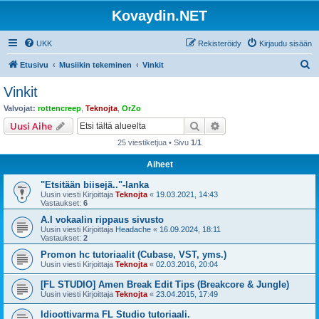
Kovaydin.NET
UKK
Rekisteröidy
Kirjaudu sisään
E
Etusivu
Musiikin tekeminen
Vinkit
t
Vinkit
s
Valvojat:
rottencreep
,
Teknojta
,
OrZo
i
Etsi
Tarkennettu haku
Uusi Aihe
25 viestiketjua • Sivu
1
/
1
Aiheet
"Etsitään biisejä.."-lanka
Uusin viesti Kirjoittaja
Teknojta
«
19.03.2021, 14:43
Vastaukset:
6
A.I vokaalin rippaus sivusto
Uusin viesti Kirjoittaja
Headache
«
16.09.2024, 18:11
Vastaukset:
2
Promon hc tutoriaalit (Cubase, VST, yms.)
Uusin viesti Kirjoittaja
Teknojta
«
02.03.2016, 20:04
[FL STUDIO] Amen Break Edit Tips (Breakcore & Jungle)
Uusin viesti Kirjoittaja
Teknojta
«
23.04.2015, 17:49
Idioottivarma FL Studio tutoriaali.