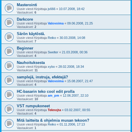
Masterointi
Uusin viesti Kirjoittaja
js666
«
10.07.2008, 18:42
Vastaukset:
6
Darkcore
Uusin viesti Kirjoittaja
Valovoima
«
09.06.2008, 21:25
Vastaukset:
2
Särön käytöstä.
Uusin viesti Kirjoittaja
Reiko
«
30.03.2008, 14:08
Vastaukset:
7
Beginner
Uusin viesti Kirjoittaja
Swelter
«
21.03.2008, 00:36
Vastaukset:
4
Nauhoituksesta
Uusin viesti Kirjoittaja
xybo
«
28.02.2008, 18:34
Vastaukset:
11
samplejä, instruja, efektejä?
Uusin viesti Kirjoittaja
Valovoima
«
15.08.2007, 21:47
Vastaukset:
4
HC-basarin teko cool edit prolla
Uusin viesti Kirjoittaja
am_pm
«
12.06.2007, 22:10
Vastaukset:
10
VST rumpukoneet
Uusin viesti Kirjoittaja
Teknojta
«
03.02.2007, 00:55
Vastaukset:
4
Mitä laitteita & ohjelmia musan tekoon?
Uusin viesti Kirjoittaja
Reiko
«
01.11.2006, 17:13
Vastaukset:
1