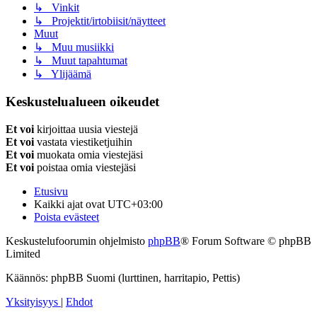
↳ Vinkit
↳ Projektit/irtobiisit/näytteet
Muut
↳ Muu musiikki
↳ Muut tapahtumat
↳ Ylijäämä
Keskustelualueen oikeudet
Et voi
kirjoittaa uusia viestejä
Et voi
vastata viestiketjuihin
Et voi
muokata omia viestejäsi
Et voi
poistaa omia viestejäsi
Etusivu
Kaikki ajat ovat
UTC+03:00
Poista evästeet
Keskustelufoorumin ohjelmisto
phpBB
® Forum Software © phpBB
Limited
Käännös: phpBB Suomi (lurttinen, harritapio, Pettis)
Yksityisyys
|
Ehdot