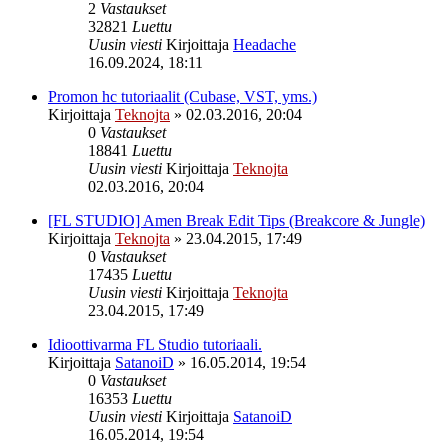
2
Vastaukset
32821
Luettu
Uusin viesti
Kirjoittaja
Headache
16.09.2024, 18:11
Promon hc tutoriaalit (Cubase, VST, yms.)
Kirjoittaja
Teknojta
»
02.03.2016, 20:04
0
Vastaukset
18841
Luettu
Uusin viesti
Kirjoittaja
Teknojta
02.03.2016, 20:04
[FL STUDIO] Amen Break Edit Tips (Breakcore & Jungle)
Kirjoittaja
Teknojta
»
23.04.2015, 17:49
0
Vastaukset
17435
Luettu
Uusin viesti
Kirjoittaja
Teknojta
23.04.2015, 17:49
Idioottivarma FL Studio tutoriaali.
Kirjoittaja
SatanoiD
»
16.05.2014, 19:54
0
Vastaukset
16353
Luettu
Uusin viesti
Kirjoittaja
SatanoiD
16.05.2014, 19:54