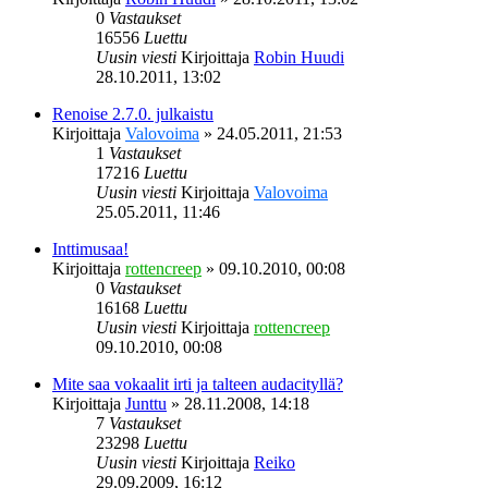
0
Vastaukset
16556
Luettu
Uusin viesti
Kirjoittaja
Robin Huudi
28.10.2011, 13:02
Renoise 2.7.0. julkaistu
Kirjoittaja
Valovoima
»
24.05.2011, 21:53
1
Vastaukset
17216
Luettu
Uusin viesti
Kirjoittaja
Valovoima
25.05.2011, 11:46
Inttimusaa!
Kirjoittaja
rottencreep
»
09.10.2010, 00:08
0
Vastaukset
16168
Luettu
Uusin viesti
Kirjoittaja
rottencreep
09.10.2010, 00:08
Mite saa vokaalit irti ja talteen audacityllä?
Kirjoittaja
Junttu
»
28.11.2008, 14:18
7
Vastaukset
23298
Luettu
Uusin viesti
Kirjoittaja
Reiko
29.09.2009, 16:12