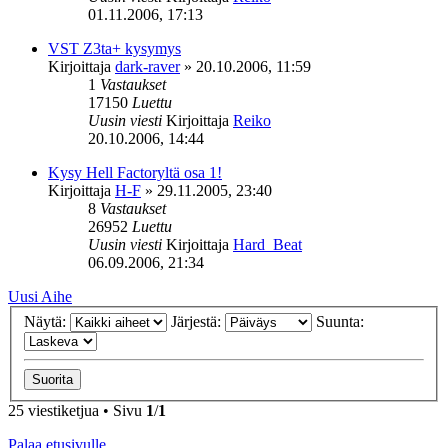
01.11.2006, 17:13
VST Z3ta+ kysymys
Kirjoittaja
dark-raver
»
20.10.2006, 11:59
1
Vastaukset
17150
Luettu
Uusin viesti
Kirjoittaja
Reiko
20.10.2006, 14:44
Kysy Hell Factoryltä osa 1!
Kirjoittaja
H-F
»
29.11.2005, 23:40
8
Vastaukset
26952
Luettu
Uusin viesti
Kirjoittaja
Hard_Beat
06.09.2006, 21:34
Uusi Aihe
Näytä:
Järjestä:
Suunta:
25 viestiketjua • Sivu
1
/
1
Palaa etusivulle