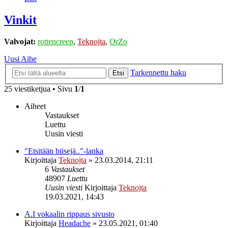
Vinkit
Valvojat:
rottencreep
,
Teknojta
,
OrZo
Uusi Aihe
Tarkennettu haku
Etsi
25 viestiketjua • Sivu
1
/
1
Aiheet
Vastaukset
Luettu
Uusin viesti
"Etsitään biisejä.."-lanka
Kirjoittaja
Teknojta
»
23.03.2014, 21:11
6
Vastaukset
48907
Luettu
Uusin viesti
Kirjoittaja
Teknojta
19.03.2021, 14:43
A.I vokaalin rippaus sivusto
Kirjoittaja
Headache
»
23.05.2021, 01:40