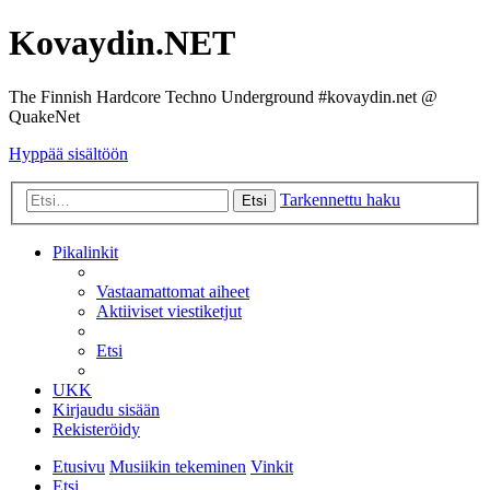
Kovaydin.NET
The Finnish Hardcore Techno Underground #kovaydin.net @
QuakeNet
Hyppää sisältöön
Tarkennettu haku
Etsi
Pikalinkit
Vastaamattomat aiheet
Aktiiviset viestiketjut
Etsi
UKK
Kirjaudu sisään
Rekisteröidy
Etusivu
Musiikin tekeminen
Vinkit
Etsi