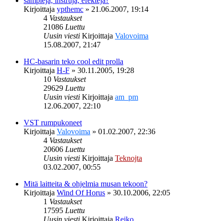
samplejä, instruja, efektejä?
Kirjoittaja
ypthemc
»
21.06.2007, 19:14
4
Vastaukset
21086
Luettu
Uusin viesti
Kirjoittaja
Valovoima
15.08.2007, 21:47
HC-basarin teko cool edit prolla
Kirjoittaja
H-F
»
30.11.2005, 19:28
10
Vastaukset
29629
Luettu
Uusin viesti
Kirjoittaja
am_pm
12.06.2007, 22:10
VST rumpukoneet
Kirjoittaja
Valovoima
»
01.02.2007, 22:36
4
Vastaukset
20606
Luettu
Uusin viesti
Kirjoittaja
Teknojta
03.02.2007, 00:55
Mitä laitteita & ohjelmia musan tekoon?
Kirjoittaja
Wind Of Horus
»
30.10.2006, 22:05
1
Vastaukset
17595
Luettu
Uusin viesti
Kirjoittaja
Reiko