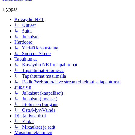
Hyppää
Kovaydin.NET
↳ Uutiset
↳ Saitti
↳ Julkaisut
Hardcore
↳ Yleistä keskustelua
↳ Suomen Skene
Tapahtumat
↳ Kovaydin.NETin tapahtumat
↳ Tapahtumat Suomessa
↳ Tapahtumat maailmalla
↳ Radio/Webradio/Live stream ohjelmat ja tapahtumat
Julkaisut
↳ Julkaisut (kaupalliset)
↳ Julkaisut (ilmaiset)
↳ Irtobiisien bongaus
↳ Osta/Myy/Vaihda
Dj:t ja liveartistit
↳ Vinkit
↳ Mixaukset ja setit
Musiikin tekeminen