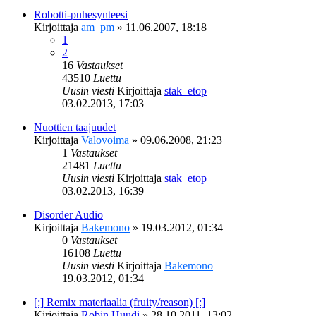
Robotti-puhesynteesi
Kirjoittaja
am_pm
»
11.06.2007, 18:18
1
2
16
Vastaukset
43510
Luettu
Uusin viesti
Kirjoittaja
stak_etop
03.02.2013, 17:03
Nuottien taajuudet
Kirjoittaja
Valovoima
»
09.06.2008, 21:23
1
Vastaukset
21481
Luettu
Uusin viesti
Kirjoittaja
stak_etop
03.02.2013, 16:39
Disorder Audio
Kirjoittaja
Bakemono
»
19.03.2012, 01:34
0
Vastaukset
16108
Luettu
Uusin viesti
Kirjoittaja
Bakemono
19.03.2012, 01:34
[:] Remix materiaalia (fruity/reason) [:]
Kirjoittaja
Robin Huudi
»
28.10.2011, 13:02