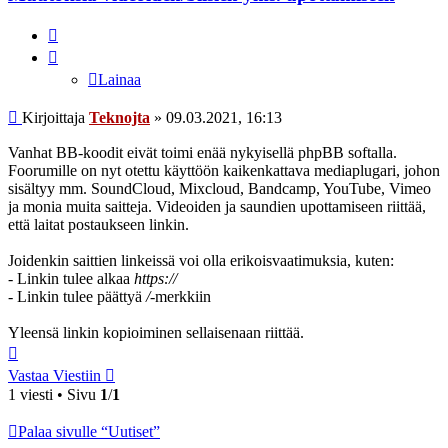
Lainaa
Lainaa
Viesti
Kirjoittaja
Teknojta
»
09.03.2021, 16:13
Vanhat BB-koodit eivät toimi enää nykyisellä phpBB softalla.
Foorumille on nyt otettu käyttöön kaikenkattava mediaplugari, johon
sisältyy mm. SoundCloud, Mixcloud, Bandcamp, YouTube, Vimeo
ja monia muita saitteja. Videoiden ja saundien upottamiseen riittää,
että laitat postaukseen linkin.
Joidenkin saittien linkeissä voi olla erikoisvaatimuksia, kuten:
- Linkin tulee alkaa
https://
- Linkin tulee päättyä
/
-merkkiin
Yleensä linkin kopioiminen sellaisenaan riittää.
Ylös
Vastaa Viestiin
1 viesti • Sivu
1
/
1
Palaa sivulle “Uutiset”