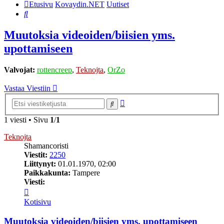
Etusivu
Kovaydin.NET
Uutiset
Etsi
Muutoksia videoiden/biisien yms.
upottamiseen
Valvojat:
rottencreep
,
Teknojta
,
OrZo
Vastaa Viestiin
Tarkennettu
Etsi
haku
1 viesti • Sivu
1
/
1
Teknojta
Shamancoristi
Viestit:
2250
Liittynyt:
01.01.1970, 02:00
Paikkakunta:
Tampere
Viesti:
Viesti
Teknojta
Kotisivu
Muutoksia videoiden/biisien yms. upottamiseen