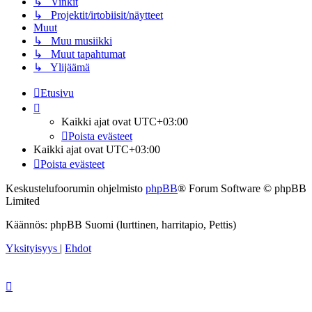
↳ Vinkit
↳ Projektit/irtobiisit/näytteet
Muut
↳ Muu musiikki
↳ Muut tapahtumat
↳ Ylijäämä
Etusivu
Kaikki ajat ovat
UTC+03:00
Poista evästeet
Kaikki ajat ovat
UTC+03:00
Poista evästeet
Keskustelufoorumin ohjelmisto
phpBB
® Forum Software © phpBB
Limited
Käännös: phpBB Suomi (lurttinen, harritapio, Pettis)
Yksityisyys
|
Ehdot