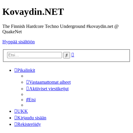
Kovaydin.NET
The Finnish Hardcore Techno Underground #kovaydin.net @
QuakeNet
Hyppää sisältöön
Tarkennettu
Etsi
haku
Pikalinkit
Vastaamattomat aiheet
Aktiiviset viestiketjut
Etsi
UKK
Kirjaudu sisään
Rekisteröidy