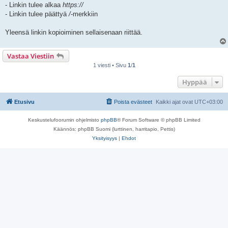
- Linkin tulee alkaa
https://
- Linkin tulee päättyä
/
-merkkiin
Yleensä linkin kopioiminen sellaisenaan riittää.
Vastaa Viestiin
1 viesti • Sivu
1
/
1
Hyppää
Etusivu
Poista evästeet
Kaikki ajat ovat
UTC+03:00
Keskustelufoorumin ohjelmisto
phpBB
® Forum Software © phpBB Limited
Käännös: phpBB Suomi (lurttinen, harritapio, Pettis)
Yksityisyys
|
Ehdot