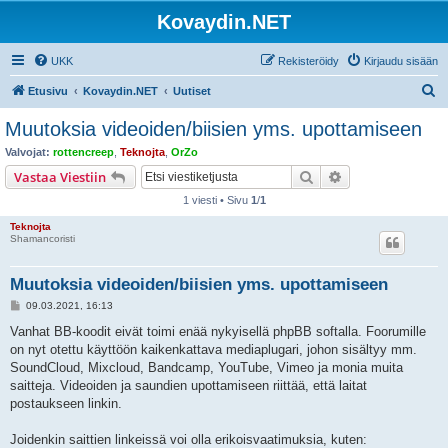
Kovaydin.NET
UKK
Rekisteröidy
Kirjaudu sisään
E
Etusivu
Kovaydin.NET
Uutiset
t
Muutoksia videoiden/biisien yms. upottamiseen
s
Valvojat:
rottencreep
,
Teknojta
,
OrZo
i
Etsi
Tarkennettu hak
Vastaa Viestiin
1 viesti • Sivu
1
/
1
Teknojta
Shamancoristi
Muutoksia videoiden/biisien yms. upottamiseen
V
09.03.2021, 16:13
i
e
Vanhat BB-koodit eivät toimi enää nykyisellä phpBB softalla. Foorumille
s
on nyt otettu käyttöön kaikenkattava mediaplugari, johon sisältyy mm.
t
i
SoundCloud, Mixcloud, Bandcamp, YouTube, Vimeo ja monia muita
saitteja. Videoiden ja saundien upottamiseen riittää, että laitat
postaukseen linkin.
Joidenkin saittien linkeissä voi olla erikoisvaatimuksia, kuten: