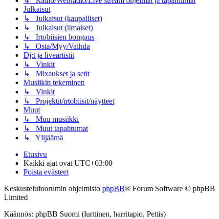
↳ Radio/Webradio/Live stream ohjelmat ja tapahtumat
Julkaisut
↳ Julkaisut (kaupalliset)
↳ Julkaisut (ilmaiset)
↳ Irtobiisien bongaus
↳ Osta/Myy/Vaihda
Dj:t ja liveartistit
↳ Vinkit
↳ Mixaukset ja setit
Musiikin tekeminen
↳ Vinkit
↳ Projektit/irtobiisit/näytteet
Muut
↳ Muu musiikki
↳ Muut tapahtumat
↳ Ylijäämä
Etusivu
Kaikki ajat ovat
UTC+03:00
Poista evästeet
Keskustelufoorumin ohjelmisto
phpBB
® Forum Software © phpBB
Limited
Käännös: phpBB Suomi (lurttinen, harritapio, Pettis)