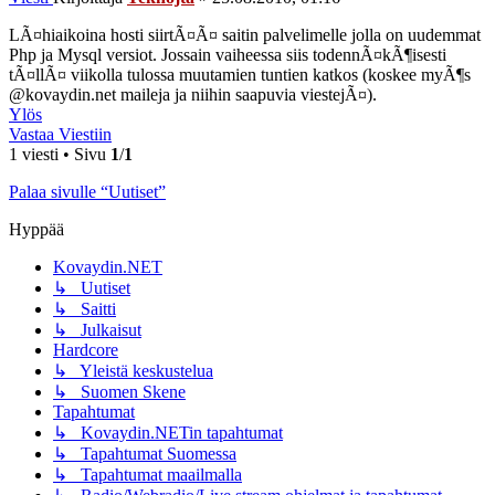
LÃ¤hiaikoina hosti siirtÃ¤Ã¤ saitin palvelimelle jolla on uudemmat
Php ja Mysql versiot. Jossain vaiheessa siis todennÃ¤kÃ¶isesti
tÃ¤llÃ¤ viikolla tulossa muutamien tuntien katkos (koskee myÃ¶s
@kovaydin.net maileja ja niihin saapuvia viestejÃ¤).
Ylös
Vastaa Viestiin
1 viesti • Sivu
1
/
1
Palaa sivulle “Uutiset”
Hyppää
Kovaydin.NET
↳ Uutiset
↳ Saitti
↳ Julkaisut
Hardcore
↳ Yleistä keskustelua
↳ Suomen Skene
Tapahtumat
↳ Kovaydin.NETin tapahtumat
↳ Tapahtumat Suomessa
↳ Tapahtumat maailmalla