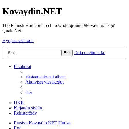
Kovaydin.NET
The Finnish Hardcore Techno Underground #kovaydin.net @
QuakeNet
Hyppää sisältöön
Tarkennettu haku
Etsi
Pikalinkit
Vastaamattomat aiheet
Aktiiviset viestiketjut
Etsi
UKK
Kirjaudu sisään
Rekisteröidy
Etusivu
Kovaydin.NET
Uutiset
Etsi