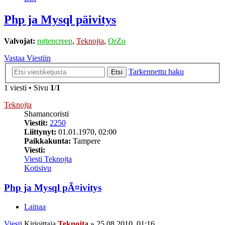
Php ja Mysql päivitys
Valvojat:
rottencreep
,
Teknojta
,
OrZo
Vastaa Viestiin
Tarkennettu haku
Etsi
1 viesti • Sivu
1
/
1
Teknojta
Shamancoristi
Viestit:
2250
Liittynyt:
01.01.1970, 02:00
Paikkakunta:
Tampere
Viesti:
Viesti Teknojta
Kotisivu
Php ja Mysql pÃ¤ivitys
Lainaa
Viesti
Kirjoittaja
Teknojta
»
25.08.2010, 01:16