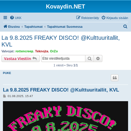
Kovaydin.NET
UKK
Rekisteröidy
Kirjaudu sisään
E
Etusivu
Tapahtumat
Tapahtumat Suomessa
t
La 9.8.2025 FREAKY DISCO! @Kulttuuritallit,
s
KVL
i
Valvojat:
rottencreep
,
Teknojta
,
OrZo
Etsi
Tarkennettu hak
Vastaa Viestiin
1 viesti • Sivu
1
/
1
PUKE
La 9.8.2025 FREAKY DISCO! @Kulttuuritallit, KVL
V
01.08.2025, 15:47
i
e
s
t
i