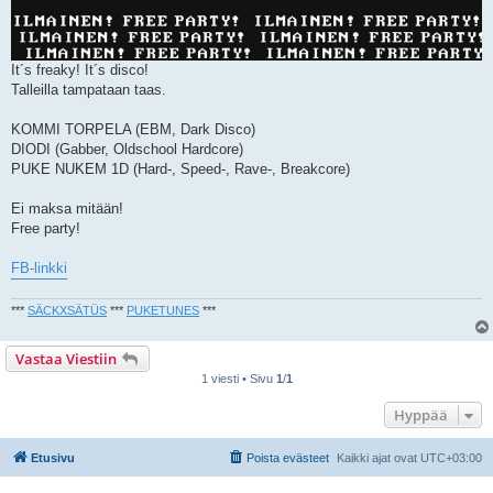
It´s freaky! It´s disco!
Talleilla tampataan taas.
KOMMI TORPELA (EBM, Dark Disco)
DIODI (Gabber, Oldschool Hardcore)
PUKE NUKEM 1D (Hard-, Speed-, Rave-, Breakcore)
Ei maksa mitään!
Free party!
FB-linkki
***
SÄCKXSÄTÜS
***
PUKETUNES
***
Vastaa Viestiin
1 viesti • Sivu
1
/
1
Hyppää
Etusivu
Poista evästeet
Kaikki ajat ovat
UTC+03:00