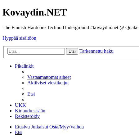
Kovaydin.NET
The Finnish Hardcore Techno Underground #kovaydin.net @ Quake
Hyppää sisältöön
Tarkennettu haku
Etsi
Pikalinkit
Vastaamattomat aiheet
Aktiiviset viestiketjut
Etsi
UKK
Kirjaudu sisään
Rekisteröidy
Etusivu
Julkaisut
Osta/Myy/Vaihda
Etsi