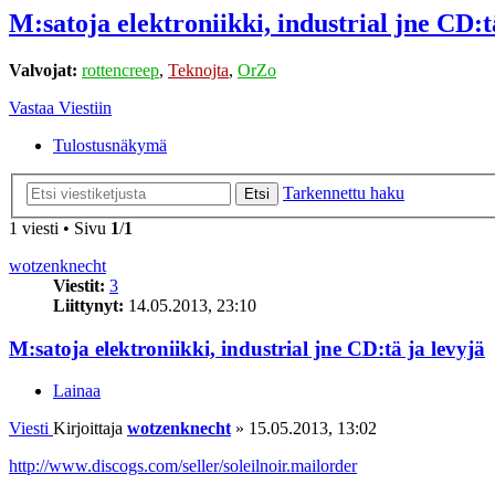
M:satoja elektroniikki, industrial jne CD:t
Valvojat:
rottencreep
,
Teknojta
,
OrZo
Vastaa Viestiin
Tulostusnäkymä
Tarkennettu haku
Etsi
1 viesti • Sivu
1
/
1
wotzenknecht
Viestit:
3
Liittynyt:
14.05.2013, 23:10
M:satoja elektroniikki, industrial jne CD:tä ja levyjä
Lainaa
Viesti
Kirjoittaja
wotzenknecht
»
15.05.2013, 13:02
http://www.discogs.com/seller/soleilnoir.mailorder