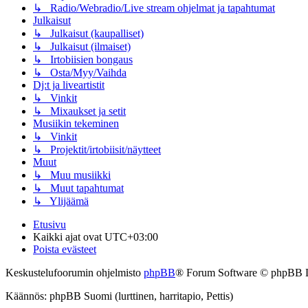
↳ Radio/Webradio/Live stream ohjelmat ja tapahtumat
Julkaisut
↳ Julkaisut (kaupalliset)
↳ Julkaisut (ilmaiset)
↳ Irtobiisien bongaus
↳ Osta/Myy/Vaihda
Dj:t ja liveartistit
↳ Vinkit
↳ Mixaukset ja setit
Musiikin tekeminen
↳ Vinkit
↳ Projektit/irtobiisit/näytteet
Muut
↳ Muu musiikki
↳ Muut tapahtumat
↳ Ylijäämä
Etusivu
Kaikki ajat ovat
UTC+03:00
Poista evästeet
Keskustelufoorumin ohjelmisto
phpBB
® Forum Software © phpBB 
Käännös: phpBB Suomi (lurttinen, harritapio, Pettis)