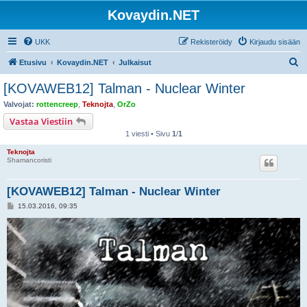
Kovaydin.NET
UKK
Rekisteröidy
Kirjaudu sisään
E
Etusivu
Kovaydin.NET
Julkaisut
t
[KOVAWEB12] Talman - Nuclear Winter
s
Valvojat:
rottencreep
,
Teknojta
,
OrZo
i
Vastaa Viestiin
1 viesti • Sivu
1
/
1
Teknojta
Shamancoristi
[KOVAWEB12] Talman - Nuclear Winter
V
15.03.2016, 09:35
i
e
s
t
i