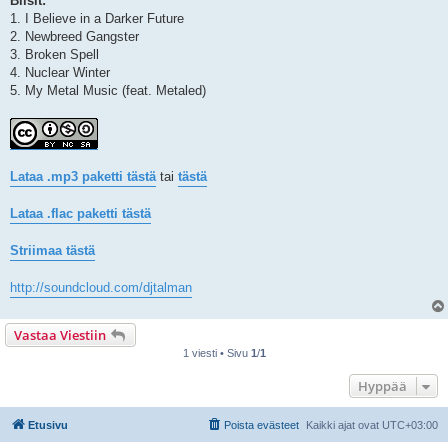
Biisit:
1. I Believe in a Darker Future
2. Newbreed Gangster
3. Broken Spell
4. Nuclear Winter
5. My Metal Music (feat. Metaled)
Lataa .mp3 paketti tästä
tai
tästä
Lataa .flac paketti tästä
Striimaa tästä
http://soundcloud.com/djtalman
Vastaa Viestiin
1 viesti • Sivu
1
/
1
Hyppää
Etusivu
Poista evästeet
Kaikki ajat ovat
UTC+03:00