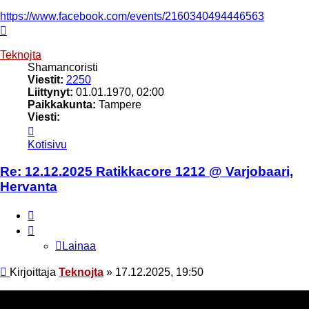
https://www.facebook.com/events/2160340494446563
Ylös
Teknojta
Shamancoristi
Viestit:
2250
Liittynyt:
01.01.1970, 02:00
Paikkakunta:
Tampere
Viesti:
Viesti
Teknojta
Kotisivu
Re: 12.12.2025 Ratikkacore 1212 @ Varjobaari,
Hervanta
Lainaa
Lainaa
Viesti
Kirjoittaja
Teknojta
»
17.12.2025, 19:50