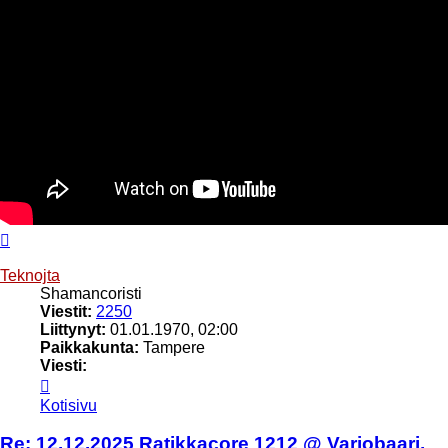
Ylös
Teknojta
Shamancoristi
Viestit:
2250
Liittynyt:
01.01.1970, 02:00
Paikkakunta:
Tampere
Viesti:
Viesti
Teknojta
Kotisivu
Re: 12.12.2025 Ratikkacore 1212 @ Varjobaari,