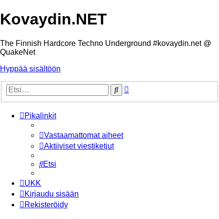
Kovaydin.NET
The Finnish Hardcore Techno Underground #kovaydin.net @
QuakeNet
Hyppää sisältöön
Tarkennettu
Etsi
haku
Pikalinkit
Vastaamattomat aiheet
Aktiiviset viestiketjut
Etsi
UKK
Kirjaudu sisään
Rekisteröidy