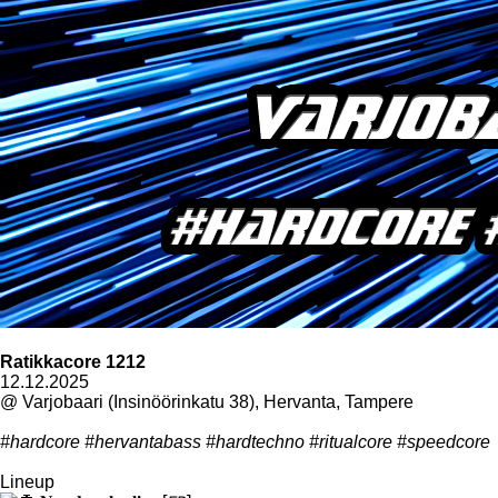
Ratikkacore 1212
12.12.2025
@ Varjobaari (Insinöörinkatu 38), Hervanta, Tampere
#hardcore #hervantabass #hardtechno #ritualcore #speedcore
Lineup