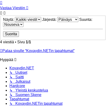
Ylös
Vastaa Viestiin
Näytä:
Järjestä:
Suunta:
4 viestiä • Sivu
1
/
1
Palaa sivulle “Kovaydin.NETin tapahtumat”
Hyppää
Kovaydin.NET
↳ Uutiset
↳ Saitti
↳ Julkaisut
Hardcore
↳ Yleistä keskustelua
↳ Suomen Skene
Tapahtumat
↳ Kovaydin.NETin tapahtumat