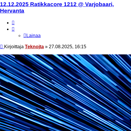
12.12.2025 Ratikkacore 1212 @ Varjobaari,
Hervanta
Lainaa
Lainaa
Viesti
Kirjoittaja
Teknojta
»
27.08.2025, 16:15