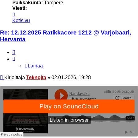
Paikkakunta:
Tampere
Viesti:
Viesti
Teknojta
Kotisivu
Re: 12.12.2025 Ratikkacore 1212 @ Varjobaari,
Hervanta
Lainaa
Lainaa
Viesti
Kirjoittaja
Teknojta
»
02.01.2026, 19:28