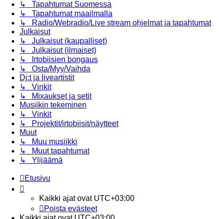
↳ Tapahtumat Suomessa
↳ Tapahtumat maailmalla
↳ Radio/Webradio/Live stream ohjelmat ja tapahtumat
Julkaisut
↳ Julkaisut (kaupalliset)
↳ Julkaisut (ilmaiset)
↳ Irtobiisien bongaus
↳ Osta/Myy/Vaihda
Dj:t ja liveartistit
↳ Vinkit
↳ Mixaukset ja setit
Musiikin tekeminen
↳ Vinkit
↳ Projektit/irtobiisit/näytteet
Muut
↳ Muu musiikki
↳ Muut tapahtumat
↳ Ylijäämä
Etusivu
Kaikki ajat ovat
UTC+03:00
Poista evästeet
Kaikki ajat ovat
UTC+03:00