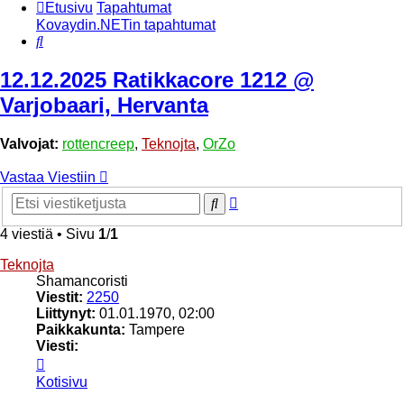
Etusivu
Tapahtumat
Kovaydin.NETin tapahtumat
Etsi
12.12.2025 Ratikkacore 1212 @
Varjobaari, Hervanta
Valvojat:
rottencreep
,
Teknojta
,
OrZo
Vastaa Viestiin
Tarkennettu
Etsi
haku
4 viestiä • Sivu
1
/
1
Teknojta
Shamancoristi
Viestit:
2250
Liittynyt:
01.01.1970, 02:00
Paikkakunta:
Tampere
Viesti:
Viesti
Teknojta
Kotisivu