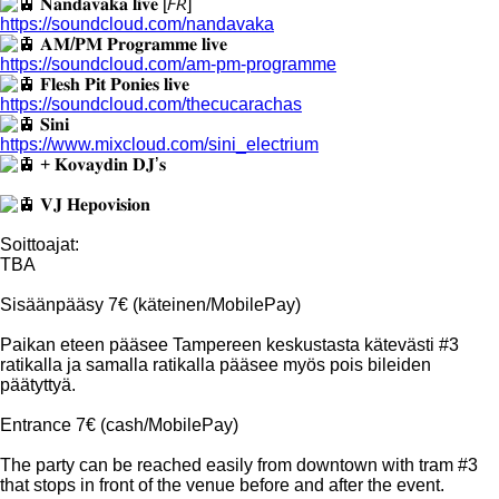
𝐍𝐚𝐧𝐝𝐚𝐯𝐚𝐤𝐚 𝐥𝐢𝐯𝐞 [𝘍𝘙]
https://soundcloud.com/nandavaka
𝐀𝐌/𝐏𝐌 𝐏𝐫𝐨𝐠𝐫𝐚𝐦𝐦𝐞 𝐥𝐢𝐯𝐞
https://soundcloud.com/am-pm-programme
𝐅𝐥𝐞𝐬𝐡 𝐏𝐢𝐭 𝐏𝐨𝐧𝐢𝐞𝐬 𝐥𝐢𝐯𝐞
https://soundcloud.com/thecucarachas
𝐒𝐢𝐧𝐢
https://www.mixcloud.com/sini_electrium
+ 𝐊𝐨𝐯𝐚𝐲𝐝𝐢𝐧 𝐃𝐉’𝐬
𝐕𝐉 𝐇𝐞𝐩𝐨𝐯𝐢𝐬𝐢𝐨𝐧
Soittoajat:
TBA
Sisäänpääsy 7€ (käteinen/MobilePay)
Paikan eteen pääsee Tampereen keskustasta kätevästi #3
ratikalla ja samalla ratikalla pääsee myös pois bileiden
päätyttyä.
Entrance 7€ (cash/MobilePay)
The party can be reached easily from downtown with tram #3
that stops in front of the venue before and after the event.