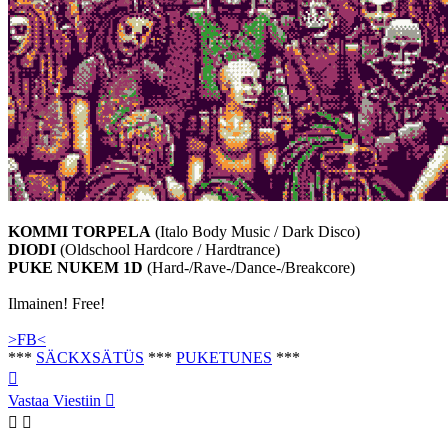
KOMMI TORPELA
(Italo Body Music / Dark Disco)
DIODI
(Oldschool Hardcore / Hardtrance)
PUKE NUKEM 1D
(Hard-/Rave-/Dance-/Breakcore)
Ilmainen! Free!
>FB<
***
SÄCKXSÄTÜS
***
PUKETUNES
***
Ylös
Vastaa Viestiin