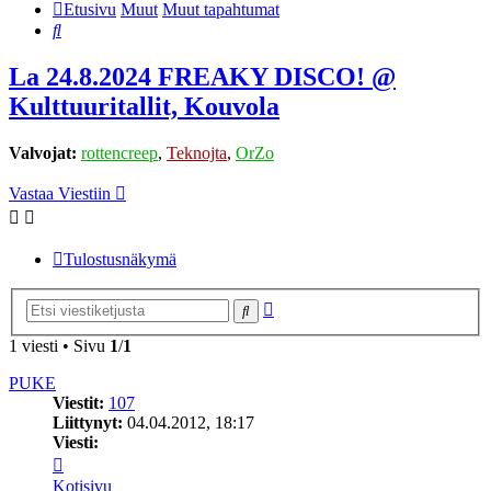
Etusivu
Muut
Muut tapahtumat
Etsi
La 24.8.2024 FREAKY DISCO! @
Kulttuuritallit, Kouvola
Valvojat:
rottencreep
,
Teknojta
,
OrZo
Vastaa Viestiin
Tulostusnäkymä
Tarkennettu
Etsi
haku
1 viesti • Sivu
1
/
1
PUKE
Viestit:
107
Liittynyt:
04.04.2012, 18:17
Viesti:
Viesti
PUKE
Kotisivu