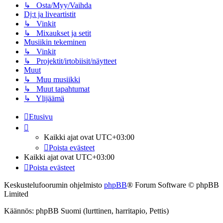
↳ Osta/Myy/Vaihda
Dj:t ja liveartistit
↳ Vinkit
↳ Mixaukset ja setit
Musiikin tekeminen
↳ Vinkit
↳ Projektit/irtobiisit/näytteet
Muut
↳ Muu musiikki
↳ Muut tapahtumat
↳ Ylijäämä
Etusivu
Kaikki ajat ovat
UTC+03:00
Poista evästeet
Kaikki ajat ovat
UTC+03:00
Poista evästeet
Keskustelufoorumin ohjelmisto
phpBB
® Forum Software © phpBB
Limited
Käännös: phpBB Suomi (lurttinen, harritapio, Pettis)