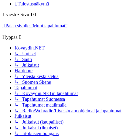
Tulostusnäkymä
1 viesti • Sivu
1
/
1
Palaa sivulle “Muut tapahtumat”
Hyppää
Kovaydin.NET
↳ Uutiset
↳ Saitti
↳ Julkaisut
Hardcore
↳ Yleistä keskustelua
↳ Suomen Skene
Tapahtumat
↳ Kovaydin.NETin tapahtumat
↳ Tapahtumat Suomessa
↳ Tapahtumat maailmalla
↳ Radio/Webradio/Live stream ohjelmat ja tapahtumat
Julkaisut
↳ Julkaisut (kaupalliset)
↳ Julkaisut (ilmaiset)
↳ Irtobiisien bongaus