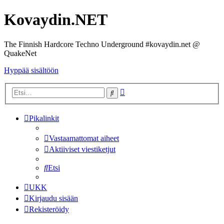
Kovaydin.NET
The Finnish Hardcore Techno Underground #kovaydin.net @
QuakeNet
Hyppää sisältöön
Tarkennettu
Etsi
haku
Pikalinkit
Vastaamattomat aiheet
Aktiiviset viestiketjut
Etsi
UKK
Kirjaudu sisään
Rekisteröidy