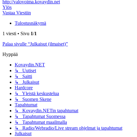
http://valovoima.kovaydin.net
Ylös
Vastaa Viestiin
Tulostusnäkymä
1 viesti • Sivu
1
/
1
Palaa sivulle “Julkaisut (ilmaiset)”
Hyppää
Kovaydin.NET
↳ Uutiset
↳ Saitti
↳ Julkaisut
Hardcore
↳ Yleistä keskustelua
↳ Suomen Skene
Tapahtumat
↳ Kovaydin.NETin tapahtumat
↳ Tapahtumat Suomessa
↳ Tapahtumat maailmalla
↳ Radio/Webradio/Live stream ohjelmat ja tapahtumat
Julkaisut