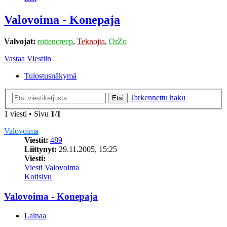
Valovoima - Konepaja
Valvojat:
rottencreep
,
Teknojta
,
OrZo
Vastaa Viestiin
Tulostusnäkymä
Tarkennettu haku
Etsi
1 viesti • Sivu
1
/
1
Valovoima
Viestit:
489
Liittynyt:
29.11.2005, 15:25
Viesti:
Viesti Valovoima
Kotisivu
Valovoima - Konepaja
Lainaa