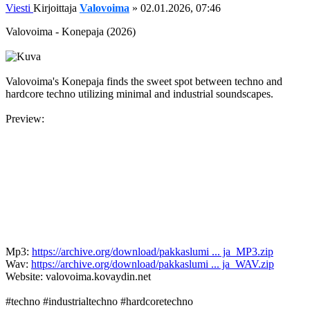
Viesti
Kirjoittaja
Valovoima
»
02.01.2026, 07:46
Valovoima - Konepaja (2026)
Valovoima's Konepaja finds the sweet spot between techno and
hardcore techno utilizing minimal and industrial soundscapes.
Preview:
Mp3:
https://archive.org/download/pakkaslumi ... ja_MP3.zip
Wav:
https://archive.org/download/pakkaslumi ... ja_WAV.zip
Website: valovoima.kovaydin.net
#techno #industrialtechno #hardcoretechno