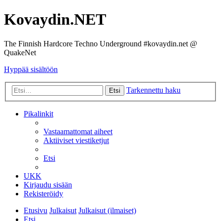
Kovaydin.NET
The Finnish Hardcore Techno Underground #kovaydin.net @
QuakeNet
Hyppää sisältöön
Tarkennettu haku
Etsi
Pikalinkit
Vastaamattomat aiheet
Aktiiviset viestiketjut
Etsi
UKK
Kirjaudu sisään
Rekisteröidy
Etusivu
Julkaisut
Julkaisut (ilmaiset)
Etsi