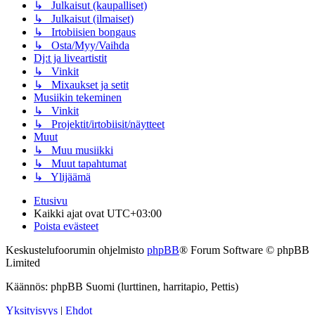
↳ Julkaisut (kaupalliset)
↳ Julkaisut (ilmaiset)
↳ Irtobiisien bongaus
↳ Osta/Myy/Vaihda
Dj:t ja liveartistit
↳ Vinkit
↳ Mixaukset ja setit
Musiikin tekeminen
↳ Vinkit
↳ Projektit/irtobiisit/näytteet
Muut
↳ Muu musiikki
↳ Muut tapahtumat
↳ Ylijäämä
Etusivu
Kaikki ajat ovat
UTC+03:00
Poista evästeet
Keskustelufoorumin ohjelmisto
phpBB
® Forum Software © phpBB
Limited
Käännös: phpBB Suomi (lurttinen, harritapio, Pettis)
Yksityisyys
|
Ehdot