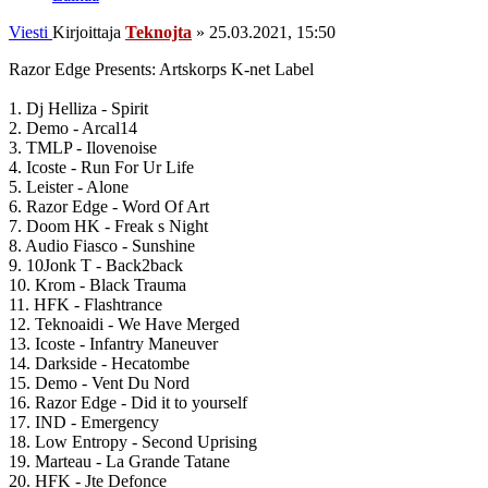
Viesti
Kirjoittaja
Teknojta
»
25.03.2021, 15:50
Razor Edge Presents: Artskorps K-net Label
1. Dj Helliza - Spirit
2. Demo - Arcal14
3. TMLP - Ilovenoise
4. Icoste - Run For Ur Life
5. Leister - Alone
6. Razor Edge - Word Of Art
7. Doom HK - Freak s Night
8. Audio Fiasco - Sunshine
9. 10Jonk T - Back2back
10. Krom - Black Trauma
11. HFK - Flashtrance
12. Teknoaidi - We Have Merged
13. Icoste - Infantry Maneuver
14. Darkside - Hecatombe
15. Demo - Vent Du Nord
16. Razor Edge - Did it to yourself
17. IND - Emergency
18. Low Entropy - Second Uprising
19. Marteau - La Grande Tatane
20. HFK - Jte Defonce