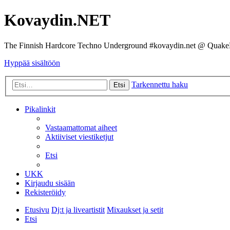
Kovaydin.NET
The Finnish Hardcore Techno Underground #kovaydin.net @ Quake
Hyppää sisältöön
Tarkennettu haku
Etsi
Pikalinkit
Vastaamattomat aiheet
Aktiiviset viestiketjut
Etsi
UKK
Kirjaudu sisään
Rekisteröidy
Etusivu
Dj:t ja liveartistit
Mixaukset ja setit
Etsi