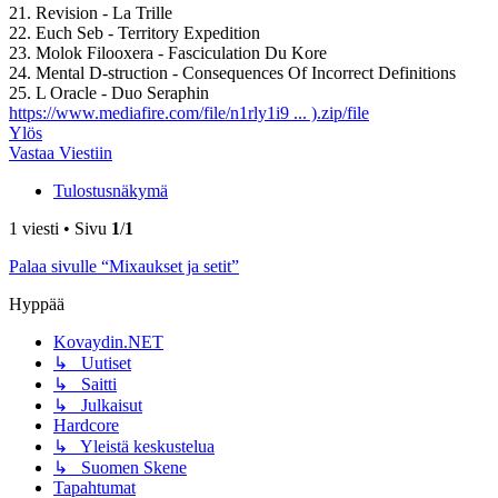
21. Revision - La Trille
22. Euch Seb - Territory Expedition
23. Molok Filooxera - Fasciculation Du Kore
24. Mental D-struction - Consequences Of Incorrect Definitions
25. L Oracle - Duo Seraphin
https://www.mediafire.com/file/n1rly1i9 ... ).zip/file
Ylös
Vastaa Viestiin
Tulostusnäkymä
1 viesti • Sivu
1
/
1
Palaa sivulle “Mixaukset ja setit”
Hyppää
Kovaydin.NET
↳ Uutiset
↳ Saitti
↳ Julkaisut
Hardcore
↳ Yleistä keskustelua
↳ Suomen Skene
Tapahtumat