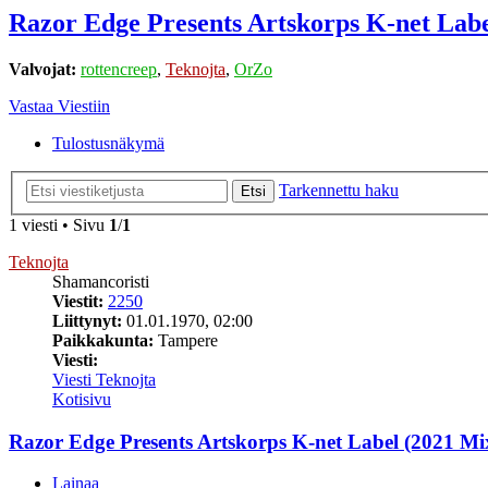
Razor Edge Presents Artskorps K-net Labe
Valvojat:
rottencreep
,
Teknojta
,
OrZo
Vastaa Viestiin
Tulostusnäkymä
Tarkennettu haku
Etsi
1 viesti • Sivu
1
/
1
Teknojta
Shamancoristi
Viestit:
2250
Liittynyt:
01.01.1970, 02:00
Paikkakunta:
Tampere
Viesti:
Viesti Teknojta
Kotisivu
Razor Edge Presents Artskorps K-net Label (2021 Mi
Lainaa