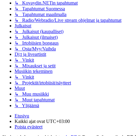
↳ Kovaydin.NETin tapahtumat
↳ Tapahtumat Suomessa
↳ Tapahtumat maailmalla
↳ Radio/Webradio/Live stream ohjelmat ja tapahtumat
Julkaisut
↳ Julkaisut (kaupalliset)
↳ Julkaisut (ilmaiset)
↳ Irtobiisien bongaus
↳ Osta/Myy/Vaihda
Dj:t ja liveartistit
↳ Vinkit
↳ Mixaukset ja setit
Musiikin tekeminen
↳ Vinkit
↳ Projektit/irtobiisit/näytteet
Muut
↳ Muu musiikki
↳ Muut tapahtumat
↳ Ylijäämä
Etusivu
Kaikki ajat ovat
UTC+03:00
Poista evästeet