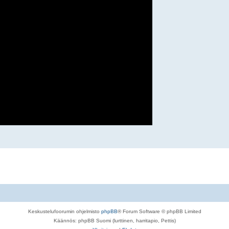
Keskustelufoorumin ohjelmisto
phpBB
® Forum Software © phpBB Limited
Käännös: phpBB Suomi (lurttinen, harritapio, Pettis)