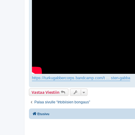
https://turkugabbercorps.bandcamp.com/t ... sten-gabba
Vastaa Viestiin
Palaa sivulle “Irtobiisien bongaus”
Etusivu