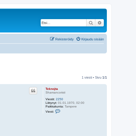
Etsi
Tarkennettu haku
Rekisteröidy
Kirjaudu sisään
1 viesti • Sivu
1
/
1
Teknojta
Shamancoristi
Viestit:
2250
Liittynyt:
01.01.1970, 02:00
Paikkakunta:
Tampere
V
Viesti:
i
e
s
t
i
T
e