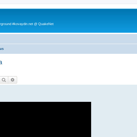
rground #kovaydin.net @ QuakeNet
aus
a
Etsi
Tarkennettu haku