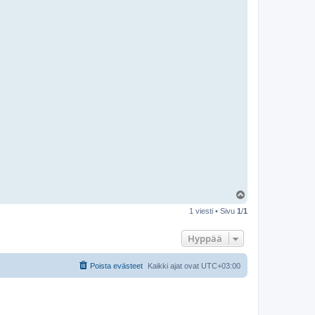
k
n
o
j
t
a
Y
l
1 viesti • Sivu
1
/
1
ö
s
Hyppää
Poista evästeet
Kaikki ajat ovat
UTC+03:00