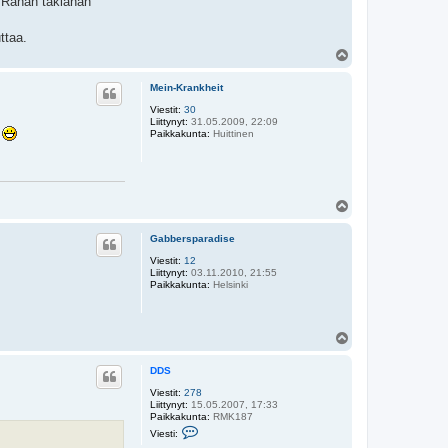
. Rahan takiahan
k
n
o
ttaa.
j
Y
t
l
a
ö
Mein-Krankheit
s
Viestit:
30
Liittynyt:
31.05.2009, 22:09
.
Paikkakunta:
Huittinen
Y
l
ö
Gabbersparadise
s
Viestit:
12
Liittynyt:
03.11.2010, 21:55
Paikkakunta:
Helsinki
Y
l
ö
DDS
s
Viestit:
278
Liittynyt:
15.05.2007, 17:33
Paikkakunta:
RMK187
V
Viesti:
i