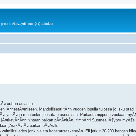
rground #kovaydin.net @ QuakeNet
rkennettu haku
kÃ¤ auttaa asiassa..
iden jÃ¤rjestÃ¤miseen. Mahdollisesti tÃ¤n vuoden lopulla tulossa jo isku stadi
Ã¤ilyssÃ¤ ja muutenkin jeesata prosessissa. Paikasta riippuen voidaan myÃ
dy jÃ¤rkevÃ¤Ã¤n hintaan paikan pÃ¤Ã¤ltÃ¤. YmpÃ¤ri Suomea lÃ¶ytyy myÃ¶s co
oidaan jÃ¤rkÃ¤tÃ¤ paikan pÃ¤Ã¤lle.
a jo valmiiksi edes jonkinlaista konemusaskeneÃ¤. Eli jotkut 20-200 hengen bilee