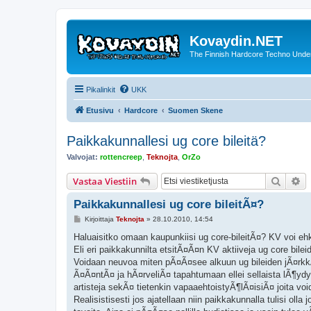
Kovaydin.NET
The Finnish Hardcore Techno Unde
Pikalinkit
UKK
Etusivu
Hardcore
Suomen Skene
Paikkakunnallesi ug core bileitä?
Valvojat:
rottencreep
,
Teknojta
,
OrZo
Etsi
Ta
Vastaa Viestiin
Paikkakunnallesi ug core bileitÃ¤?
V
Kirjoittaja
Teknojta
»
28.10.2010, 14:54
i
e
Haluaisitko omaan kaupunkiisi ug core-bileitÃ¤? KV voi eh
s
Eli eri paikkakunnilta etsitÃ¤Ã¤n KV aktiiveja ug core bile
t
i
Voidaan neuvoa miten pÃ¤Ã¤see alkuun ug bileiden jÃ¤rkk
Ã¤Ã¤ntÃ¤ ja hÃ¤rveliÃ¤ tapahtumaan ellei sellaista lÃ¶y
artisteja sekÃ¤ tietenkin vapaaehtoistyÃ¶lÃ¤isiÃ¤ joita v
Realisistisesti jos ajatellaan niin paikkakunnalla tulisi oll