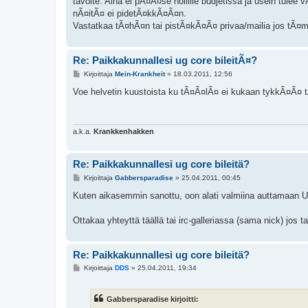
tavoite. Aina ei pÃ¤Ã¤se nollille budjetissa ja usein tulee
nÃ¤itÃ¤ ei pidetÃ¤kkÃ¤Ã¤n.
Vastatkaa tÃ¤hÃ¤n tai pistÃ¤kÃ¤Ã¤ privaa/mailia jos tÃ¤m
Re: Paikkakunnallesi ug core bileitÃ¤?
V
Kirjoittaja
Mein-Krankheit
»
18.03.2011, 12:56
i
e
Voe helvetin kuustoista ku tÃ¤Ã¤lÃ¤ ei kukaan tykkÃ¤Ã¤ t
s
t
i
a.k.a.
Krankkenhakken
Re: Paikkakunnallesi ug core bileitä?
V
Kirjoittaja
Gabbersparadise
»
25.04.2011, 00:45
i
e
Kuten aikasemmin sanottu, oon alati valmiina auttamaan U
s
t
i
Ottakaa yhteyttä täällä tai irc-galleriassa (sama nick) jos
Re: Paikkakunnallesi ug core bileitä?
V
Kirjoittaja
DDS
»
25.04.2011, 19:34
i
e
s
Gabbersparadise kirjoitti:
t