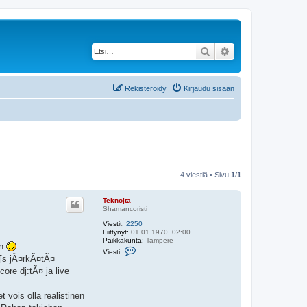
Etsi
Tarkennettu haku
Rekisteröidy
Kirjaudu sisään
4 viestiä • Sivu
1
/
1
Teknojta
Shamancoristi
Viestit:
2250
Liittynyt:
01.01.1970, 02:00
Paikkakunta:
Tampere
in
V
Viesti:
i
¶s jÃ¤rkÃ¤tÃ¤
e
re dj:tÃ¤ ja live
s
t
i
t vois olla realistinen
T
e