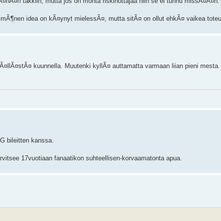
 vÃ¤hÃ¤n takkiin, mutta jos on monta riskinottajaa niin se ei tunnu missÃ¤Ã¤n
mÃ¶nen idea on kÃ¤ynyt mielessÃ¤, mutta sitÃ¤ on ollut ehkÃ¤ vaikea toteu
Ã¤llÃ¤stÃ¤ kuunnella. Muutenki kyllÃ¤ auttamatta varmaan liian pieni mesta
G bileitten kanssa.
 tarvitsee 17vuotiaan fanaatikon suhteellisen-korvaamatonta apua.