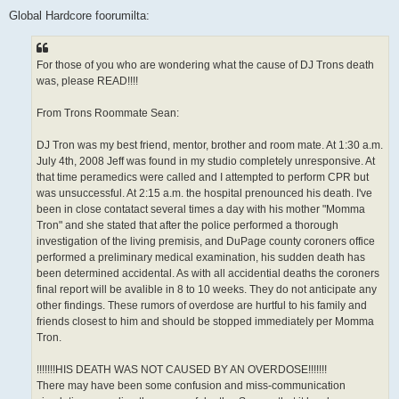
Global Hardcore foorumilta:
For those of you who are wondering what the cause of DJ Trons death
was, please READ!!!!
From Trons Roommate Sean:
DJ Tron was my best friend, mentor, brother and room mate. At 1:30 a.m.
July 4th, 2008 Jeff was found in my studio completely unresponsive. At
that time peramedics were called and I attempted to perform CPR but
was unsuccessful. At 2:15 a.m. the hospital prenounced his death. I've
been in close contatact several times a day with his mother "Momma
Tron" and she stated that after the police performed a thorough
investigation of the living premisis, and DuPage county coroners office
performed a preliminary medical examination, his sudden death has
been determined accidental. As with all accidential deaths the coroners
final report will be avalible in 8 to 10 weeks. They do not anticipate any
other findings. These rumors of overdose are hurtful to his family and
friends closest to him and should be stopped immediately per Momma
Tron.
!!!!!!!HIS DEATH WAS NOT CAUSED BY AN OVERDOSE!!!!!!!
There may have been some confusion and miss-communication