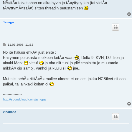
e
NÃ¤itÃ¤ toiveitahan on aika hyvin jo tÃ¤yttynytkin (tai vielÃ¤
s
tÃ¤yttymÃ¤ssÃ¤) sitten threadin perustamisen
t
i
Jamqpa
V
11.03.2008, 11:32
i
e
No ite haluisi ehkÃ¤ just enite :
s
Enzymen porukasta melkeen ketÃ¤ vaan
, Delta 9, KVN, DJ Tron ja
t
i
ainaki Merk
vittu!
ja oha niit tuol jo yllÃ¤mainittu jo muutamia
mikkÃ¤ ois samoj, vanhoi ja kuuluisii
jne...
Mut siis sehÃ¤ riittÃ¤Ã¤ mullee almost et on ees jokku HCBileet nii oon
paikal, tai ainkaki koitan ol
****************
http://soundcloud.com/jamqpa
vihakone