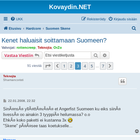
Kovaydin.NET
UKK
Rekisteröidy
Kirjaudu sisään
E
Etusivu
Hardcore
Suomen Skene
t
Kenet haluaisit soittamaan Suomeen?
s
Valvojat:
rottencreep
,
Teknojta
,
OrZo
i
Etsi
Tarkennettu hak
Vastaa Viestiin
Sivu
3
/
7
1
2
3
4
5
7
Edellinen
Seuraava
91 viestiä
…
Teknojta
Shamancoristi
V
22.01.2008, 22:32
i
e
SinÃ¤nsÃ¤ yllÃ¤ttÃ¤vÃ¤Ã¤ et Angerfist Suomeen ku eiks siinÃ¤
s
livessÃ¤ oo ainakin 3 tyyppiÃ¤ heilumassa? o.o
t
i
EhkÃ¤ koko paketti ei kustanna 3x
"Skene" pÃ¤Ã¤see taas koetukselle...
Mornaor