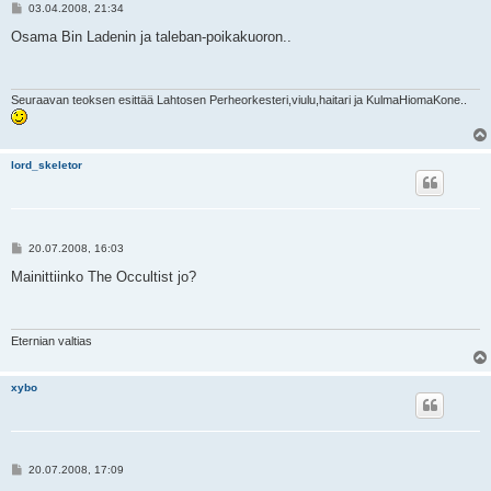
V
03.04.2008, 21:34
i
e
Osama Bin Ladenin ja taleban-poikakuoron..
s
t
i
Seuraavan teoksen esittää Lahtosen Perheorkesteri,viulu,haitari ja KulmaHiomaKone..
lord_skeletor
V
20.07.2008, 16:03
i
e
Mainittiinko The Occultist jo?
s
t
i
Eternian valtias
xybo
V
20.07.2008, 17:09
i