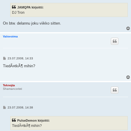
e
s
JAMQPA kirjoitti:
t
i
DJ Tron
On btw. delannu joku viikko sitten.
Valovoima
V
23.07.2008, 14:33
i
e
TiedÃ¤tkÃ¶ mihin?
s
t
i
Teknojta
Shamancoristi
V
23.07.2008, 14:38
i
e
s
PulseDemon kirjoitti:
t
i
TiedÃ¤tkÃ¶ mihin?