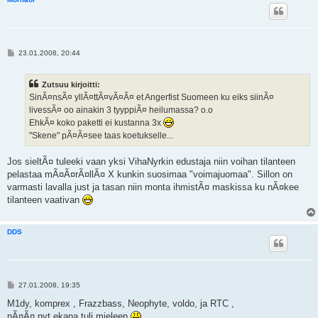
V
23.01.2008, 20:44
i
e
s
Zutsuu kirjoitti:
t
i
SinÃ¤nsÃ¤ yllÃ¤ttÃ¤vÃ¤Ã¤ et Angerfist Suomeen ku eiks siinÃ¤
livessÃ¤ oo ainakin 3 tyyppiÃ¤ heilumassa? o.o
EhkÃ¤ koko paketti ei kustanna 3x
"Skene" pÃ¤Ã¤see taas koetukselle...
Jos sieltÃ¤ tuleeki vaan yksi VihaNyrkin edustaja niin voihan tilanteen
pelastaa mÃ¤Ã¤rÃ¤llÃ¤ X kunkin suosimaa "voimajuomaa". Sillon on
varmasti lavalla just ja tasan niin monta ihmistÃ¤ maskissa ku nÃ¤kee
tilanteen vaativan
DDS
V
27.01.2008, 19:35
i
e
M1dy, komprex , Frazzbass, Neophyte, voldo, ja RTC ,
s
nÃ¤Ã¤ nyt ekana tuli mieleen