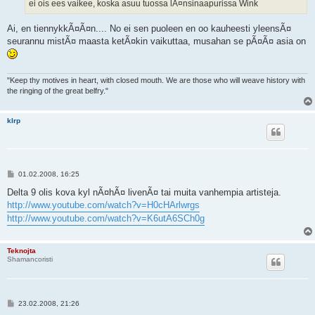
i
ei ois ees vaikee, koska asuu tuossa lÃ¤nsinaapurissa Wink
Ai, en tiennykkÃ¤Ã¤n.... No ei sen puoleen en oo kauheesti yleensÃ¤
seurannu mistÃ¤ maasta ketÃ¤kin vaikuttaa, musahan se pÃ¤Ã¤ asia on
"Keep thy motives in heart, with closed mouth. We are those who will weave history with
the ringing of the great belfry."
klrp
V
01.02.2008, 16:25
i
e
Delta 9 olis kova kyl nÃ¤hÃ¤ livenÃ¤ tai muita vanhempia artisteja.
s
http://www.youtube.com/watch?v=H0cHArlwrgs
t
i
http://www.youtube.com/watch?v=K6utA6SCh0g
Teknojta
Shamancoristi
V
23.02.2008, 21:26
i