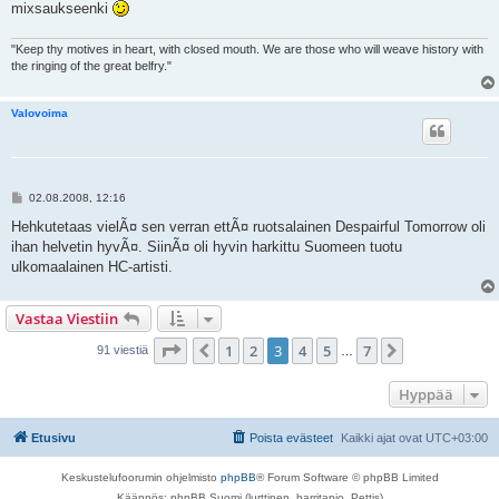
mixsaukseenki
"Keep thy motives in heart, with closed mouth. We are those who will weave history with
the ringing of the great belfry."
Valovoima
V
02.08.2008, 12:16
i
e
Hehkutetaas vielÃ¤ sen verran ettÃ¤ ruotsalainen Despairful Tomorrow oli
s
ihan helvetin hyvÃ¤. SiinÃ¤ oli hyvin harkittu Suomeen tuotu
t
i
ulkomaalainen HC-artisti.
Vastaa Viestiin
Sivu
3
/
7
1
2
3
4
5
7
Edellinen
Seuraava
91 viestiä
…
Hyppää
Etusivu
Poista evästeet
Kaikki ajat ovat
UTC+03:00
Keskustelufoorumin ohjelmisto
phpBB
® Forum Software © phpBB Limited
Käännös: phpBB Suomi (lurttinen, harritapio, Pettis)