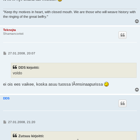
t
i
"Keep thy motives in heart, with closed mouth. We are those who will weave history with
the ringing of the great belfry."
Teknojta
Shamancoristi
V
27.01.2008, 20:07
i
e
s
DDS kirjoitti:
t
i
voldo
ei ois ees vaikee, koska asuu tuossa lÃ¤nsinaapurissa
DDS
V
27.01.2008, 21:20
i
e
s
Zutsuu kirjoitti:
t