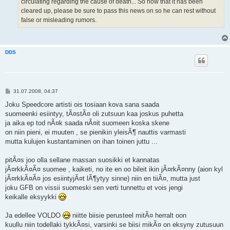
circulating regarding the cause of death... So now that it has been
cleared up, please be sure to pass this news on so he can rest without
false or misleading rumors.
DDS
V
31.07.2008, 04:37
i
e
Joku Speedcore artisti ois tosiaan kova sana saada
s
suomeenki esiintyy, tÃ¤stÃ¤ oli zutsuun kaa joskus puhetta
t
i
ja aika ep tod nÃ¤k saada nÃ¤it suomeen koska skene
on niin pieni, ei muuten , se pienikin yleisÃ¶ nauttis varmasti
mutta kulujen kustantaminen on ihan toinen juttu ...
pitÃ¤s joo olla sellane massan suosikki et kannatas
jÃ¤rkkÃ¤Ã¤ suomee , kaiketi, no ite en oo bileit ikin jÃ¤rkÃ¤nny (aion kyl
jÃ¤rkkÃ¤Ã¤ jos esiintyjÃ¤t lÃ¶ytyy sinne) niin en tiiÃ¤, mutta just
joku GFB on vissii suomeski sen verti tunnettu et vois jengi
keikalle eksyykki
Ja edellee VOLDO
niitte biisie perusteel mitÃ¤ herralt oon
kuullu niin todellaki tykkÃ¤si, varsinki se biisi mikÃ¤ on eksyny zutusuun