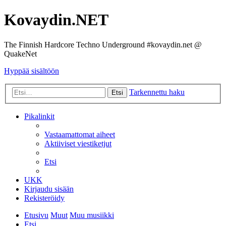
Kovaydin.NET
The Finnish Hardcore Techno Underground #kovaydin.net @
QuakeNet
Hyppää sisältöön
Tarkennettu haku
Etsi
Pikalinkit
Vastaamattomat aiheet
Aktiiviset viestiketjut
Etsi
UKK
Kirjaudu sisään
Rekisteröidy
Etusivu
Muut
Muu musiikki
Etsi