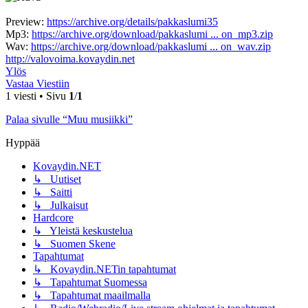
Preview:
https://archive.org/details/pakkaslumi35
Mp3:
https://archive.org/download/pakkaslumi ... on_mp3.zip
Wav:
https://archive.org/download/pakkaslumi ... on_wav.zip
http://valovoima.kovaydin.net
Ylös
Vastaa Viestiin
1 viesti • Sivu
1
/
1
Palaa sivulle “Muu musiikki”
Hyppää
Kovaydin.NET
↳ Uutiset
↳ Saitti
↳ Julkaisut
Hardcore
↳ Yleistä keskustelua
↳ Suomen Skene
Tapahtumat
↳ Kovaydin.NETin tapahtumat
↳ Tapahtumat Suomessa
↳ Tapahtumat maailmalla