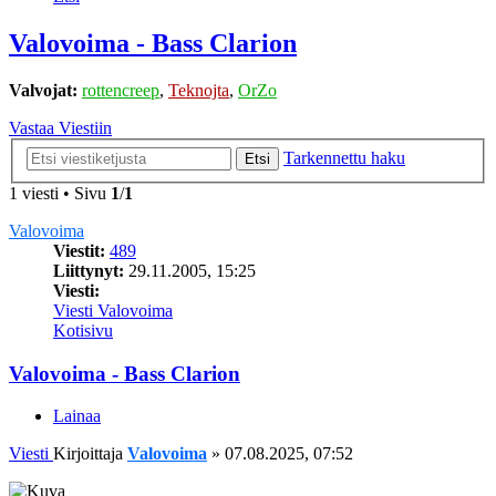
Valovoima - Bass Clarion
Valvojat:
rottencreep
,
Teknojta
,
OrZo
Vastaa Viestiin
Tarkennettu haku
Etsi
1 viesti • Sivu
1
/
1
Valovoima
Viestit:
489
Liittynyt:
29.11.2005, 15:25
Viesti:
Viesti Valovoima
Kotisivu
Valovoima - Bass Clarion
Lainaa
Viesti
Kirjoittaja
Valovoima
»
07.08.2025, 07:52