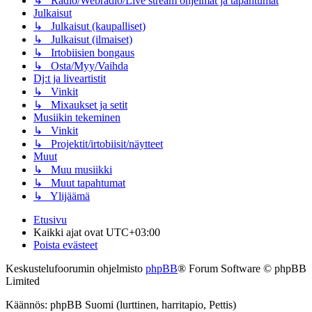
↳ Radio/Webradio/Live stream ohjelmat ja tapahtumat
Julkaisut
↳ Julkaisut (kaupalliset)
↳ Julkaisut (ilmaiset)
↳ Irtobiisien bongaus
↳ Osta/Myy/Vaihda
Dj:t ja liveartistit
↳ Vinkit
↳ Mixaukset ja setit
Musiikin tekeminen
↳ Vinkit
↳ Projektit/irtobiisit/näytteet
Muut
↳ Muu musiikki
↳ Muut tapahtumat
↳ Ylijäämä
Etusivu
Kaikki ajat ovat
UTC+03:00
Poista evästeet
Keskustelufoorumin ohjelmisto
phpBB
® Forum Software © phpBB
Limited
Käännös: phpBB Suomi (lurttinen, harritapio, Pettis)