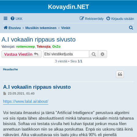
Kovaydin.NET
UKK
Rekisteröidy
Kirjaudu sisään
E
Etusivu
Musiikin tekeminen
Vinkit
t
A.I vokaalin rippaus sivusto
s
Valvojat:
rottencreep
,
Teknojta
,
OrZo
i
Etsi
Tarkennettu hak
Vastaa Viestiin
3 viestiä • Sivu
1
/
1
Headache
A.I vokaalin rippaus sivusto
V
23.05.2021, 01:40
i
e
https://www.lalal.ai/about/
s
t
i
Voi testata ilmaseksi ja tämä "Artificial Intelligence" perustuva algoritmi
voi siis ripata lähes absoluuttisesti minkä tahansa vokaalin mistä tahansa
biisistä. Softaa voi testata sivulla heti kuhan tiputat jonkun musa filen
annettuun laatikkoon niin se alkaa porskuttaa. Enpä ois uskonu tätä ikinä
näkeväni. Aika vakuuttavaa siis laatu joku ehkä 90% eli pienellä