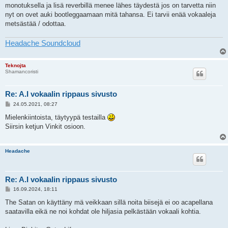
monotuksella ja lisä reverbillä menee lähes täydestä jos on tarvetta niin
nyt on ovet auki bootleggaamaan mitä tahansa. Ei tarvii enää vokaaleja
metsästää / odottaa.
Headache Soundcloud
Teknojta
Shamancoristi
Re: A.I vokaalin rippaus sivusto
V
24.05.2021, 08:27
i
e
Mielenkiintoista, täytyypä testailla
s
Siirsin ketjun Vinkit osioon.
t
i
Headache
Re: A.I vokaalin rippaus sivusto
V
16.09.2024, 18:11
i
e
The Satan on käyttäny mä veikkaan sillä noita biisejä ei oo acapellana
s
saatavilla eikä ne noi kohdat ole hiljasia pelkästään vokaali kohtia.
t
i