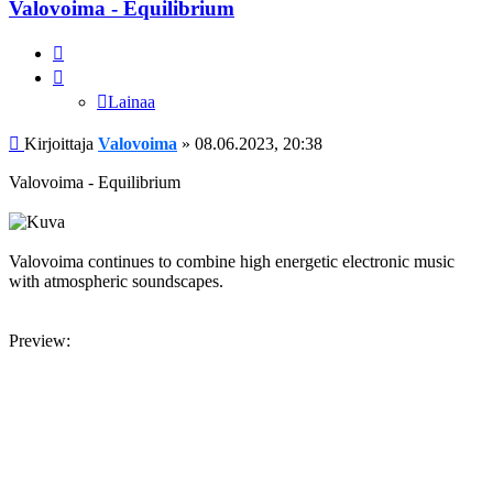
Valovoima - Equilibrium
Lainaa
Lainaa
Viesti
Kirjoittaja
Valovoima
»
08.06.2023, 20:38
Valovoima - Equilibrium
Valovoima continues to combine high energetic electronic music
with atmospheric soundscapes.
Preview: