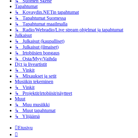
↳ Suomen Skene
Tapahtumat
↳ Kovaydin.NETin tapahtumat
↳ Tapahtumat Suomessa
↳ Tapahtumat maailmalla
↳ Radio/Webradio/Live stream ohjelmat ja tapahtumat
Julkaisut
↳ Julkaisut (kaupalliset)
↳ Julkaisut (ilmaiset)
↳ Irtobiisien bongaus
↳ Osta/Myy/Vaihda
Dj:t ja liveartistit
↳ Vinkit
↳ Mixaukset ja setit
Musiikin tekeminen
↳ Vinkit
↳ Projektit/irtobiisit/näytteet
Muut
↳ Muu musiikki
↳ Muut tapahtumat
↳ Ylijäämä
Etusivu