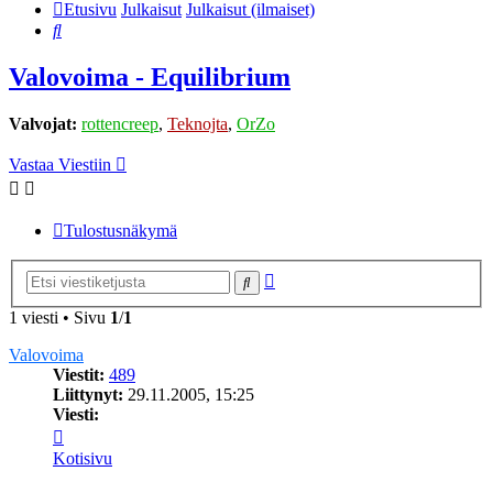
Etusivu
Julkaisut
Julkaisut (ilmaiset)
Etsi
Valovoima - Equilibrium
Valvojat:
rottencreep
,
Teknojta
,
OrZo
Vastaa Viestiin
Tulostusnäkymä
Tarkennettu
Etsi
haku
1 viesti • Sivu
1
/
1
Valovoima
Viestit:
489
Liittynyt:
29.11.2005, 15:25
Viesti:
Viesti
Valovoima
Kotisivu