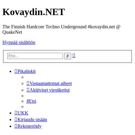
Kovaydin.NET
The Finnish Hardcore Techno Underground #kovaydin.net @
QuakeNet
Hyppää sisältöön
Tarkennettu
Etsi
haku
Pikalinkit
Vastaamattomat aiheet
Aktiiviset viestiketjut
Etsi
UKK
Kirjaudu sisään
Rekisteröidy