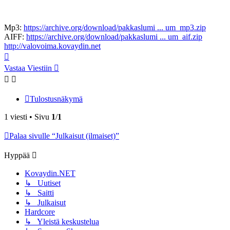
Mp3:
https://archive.org/download/pakkaslumi ... um_mp3.zip
AIFF:
https://archive.org/download/pakkaslumi ... um_aif.zip
http://valovoima.kovaydin.net
Ylös
Vastaa Viestiin
Tulostusnäkymä
1 viesti • Sivu
1
/
1
Palaa sivulle “Julkaisut (ilmaiset)”
Hyppää
Kovaydin.NET
↳ Uutiset
↳ Saitti
↳ Julkaisut
Hardcore
↳ Yleistä keskustelua