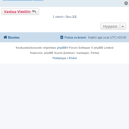
Vastaa Viestiin
1 viesti • Sivu
1
/
1
Hyppää
Etusivu
Poista evästeet
Kaikki ajat ovat
UTC+03:00
Keskustelufoorumin ohjelmisto
phpBB
® Forum Software © phpBB Limited
Käännös: phpBB Suomi (lurttinen, harritapio, Pettis)
Yksityisyys
|
Ehdot