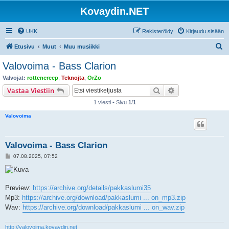
Kovaydin.NET
UKK
Rekisteröidy
Kirjaudu sisään
E
Etusivu
Muut
Muu musiikki
t
Valovoima - Bass Clarion
s
Valvojat:
rottencreep
,
Teknojta
,
OrZo
i
Etsi
Tarkennettu hak
Vastaa Viestiin
1 viesti • Sivu
1
/
1
Valovoima
Valovoima - Bass Clarion
V
07.08.2025, 07:52
i
e
s
t
i
Preview:
https://archive.org/details/pakkaslumi35
Mp3:
https://archive.org/download/pakkaslumi ... on_mp3.zip
Wav:
https://archive.org/download/pakkaslumi ... on_wav.zip
http://valovoima.kovaydin.net