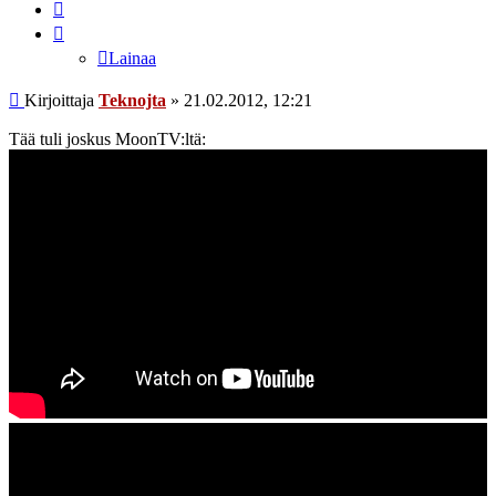
Lainaa
Lainaa
Viesti
Kirjoittaja
Teknojta
»
21.02.2012, 12:21
Tää tuli joskus MoonTV:ltä: