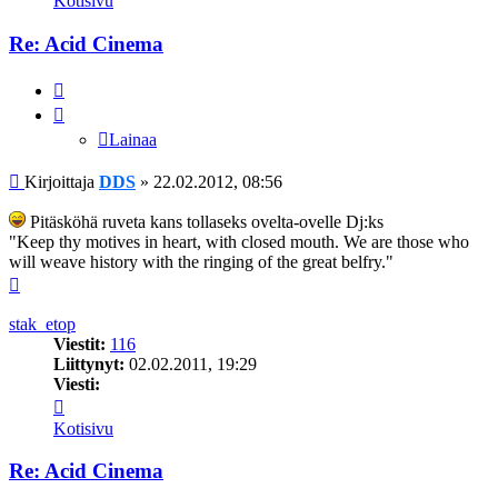
Kotisivu
Re: Acid Cinema
Lainaa
Lainaa
Viesti
Kirjoittaja
DDS
»
22.02.2012, 08:56
Pitäsköhä ruveta kans tollaseks ovelta-ovelle Dj:ks
"Keep thy motives in heart, with closed mouth. We are those who
will weave history with the ringing of the great belfry."
Ylös
stak_etop
Viestit:
116
Liittynyt:
02.02.2011, 19:29
Viesti:
Viesti
stak_etop
Kotisivu
Re: Acid Cinema