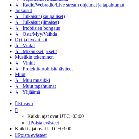
↳ Radio/Webradio/Live stream ohjelmat ja tapahtumat
Julkaisut
↳ Julkaisut (kaupalliset)
↳ Julkaisut (ilmaiset)
↳ Irtobiisien bongaus
↳ Osta/Myy/Vaihda
Dj:t ja liveartistit
↳ Vinkit
↳ Mixaukset ja setit
Musiikin tekeminen
↳ Vinkit
↳ Projektit/irtobiisit/näytteet
Muut
↳ Muu musiikki
↳ Muut tapahtumat
↳ Ylijäämä
Etusivu
Kaikki ajat ovat
UTC+03:00
Poista evästeet
Kaikki ajat ovat
UTC+03:00
Poista evästeet