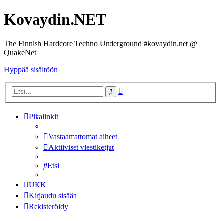
Kovaydin.NET
The Finnish Hardcore Techno Underground #kovaydin.net @
QuakeNet
Hyppää sisältöön
Tarkennettu
Etsi
haku
Pikalinkit
Vastaamattomat aiheet
Aktiiviset viestiketjut
Etsi
UKK
Kirjaudu sisään
Rekisteröidy