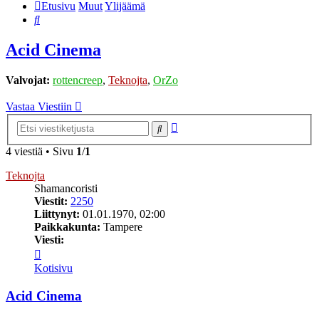
Etusivu
Muut
Ylijäämä
Etsi
Acid Cinema
Valvojat:
rottencreep
,
Teknojta
,
OrZo
Vastaa Viestiin
Tarkennettu
Etsi
haku
4 viestiä • Sivu
1
/
1
Teknojta
Shamancoristi
Viestit:
2250
Liittynyt:
01.01.1970, 02:00
Paikkakunta:
Tampere
Viesti:
Viesti
Teknojta
Kotisivu
Acid Cinema