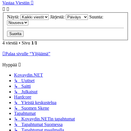
Vastaa Viestiin
Näytä:
Järjestä:
Suunta:
4 viestiä • Sivu
1
/
1
Palaa sivulle “Ylijäämä”
Hyppää
Kovaydin.NET
↳ Uutiset
↳ Saitti
↳ Julkaisut
Hardcore
↳ Yleistä keskustelua
↳ Suomen Skene
Tapahtumat
↳ Kovaydin.NETin tapahtumat
↳ Tapahtumat Suomessa
↳ Tapahtumat maailmalla