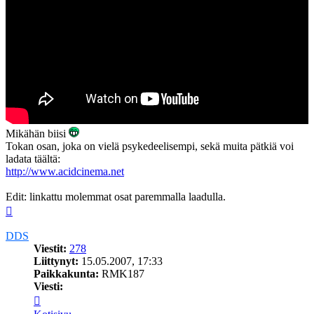
Mikähän biisi
Tokan osan, joka on vielä psykedeelisempi, sekä muita pätkiä voi
ladata täältä:
http://www.acidcinema.net
Edit: linkattu molemmat osat paremmalla laadulla.
Ylös
DDS
Viestit:
278
Liittynyt:
15.05.2007, 17:33
Paikkakunta:
RMK187
Viesti:
Viesti
DDS