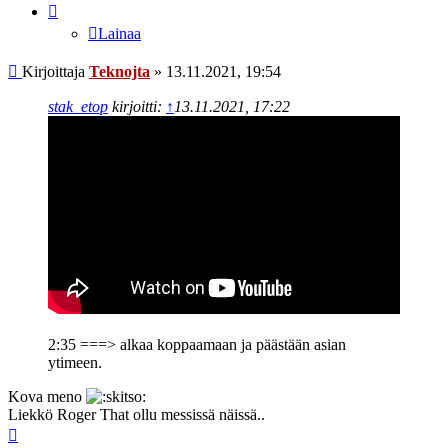
Lainaa
Viesti
Kirjoittaja
Teknojta
»
13.11.2021, 19:54
stak_etop
kirjoitti:
↑
13.11.2021, 17:22
2:35 ===> alkaa koppaamaan ja päästään asian
ytimeen.
Kova meno
Liekkö Roger That ollu messissä näissä..
Ylös