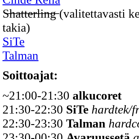
S̶h̶a̶t̶t̶e̶r̶l̶i̶n̶g̶ (valitetta
takia)
SiTe
Talman
Soittoajat:
~21:00-21:30
alkucoret
21:30-22:30
SiTe
hardtek/f
22:30-23:30
Talman
hardc
23:30-00:30
Avaruussetä
a