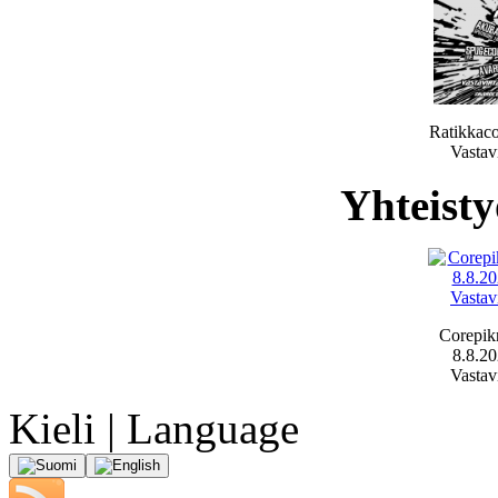
Ratikkac
Vastav
Yhteist
Corepikn
8.8.2
Vastav
Kieli | Language