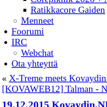
Ratikkacore Gaiden
Menneet
Foorumi
IRC
Webchat
Ota yhteyttä
«
X-Treme meets Kovaydin
[KOVAWEB12] Talman - Nuc
19.12.2015 Kovaydin.N