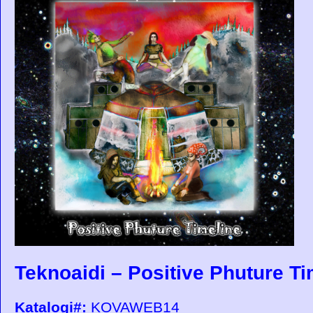
Teknoaidi – Positive Phuture Ti
Katalogi#:
KOVAWEB14