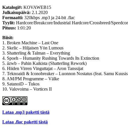
Katalogi#:
KOVAWEB15
Julkaisupäivä:
2.1.2020
Formaatti:
320kbps .mp3 ja 24-bit .flac
Tyylit:
Hardcore/Breakcore/Industrial Hardcore/Crossbreed/Speedco
Pituus:
1:01:20
Biisit:
1. Broken Machine – Last One
2. Skelic – Hiljaisen Yön Lumous
3. Shatterling & Talman – Everything
4. Spoeh – Humanity Rushing Towards Its Extinction
5. ázwb – Pahin Kaikista (Shatterling Rework)
6. Hiiden Virren Vinguttajat – Aron Tanssijat
7. Teknoaidi & Iconobreaker – Luonnon Nostatus (feat. Samu Kuusis
8. AM/PM Programme – Välke
9. SatanoiD – Tukos
10. Valovoima – Vortices II
Lataa .mp3 paketti tästä
Lataa .flac paketti tästä