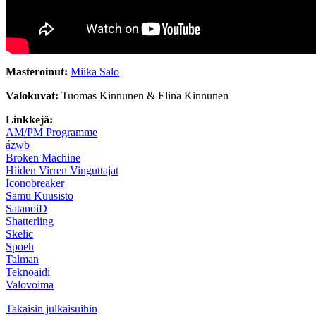
Masteroinut:
Miika Salo
Valokuvat:
Tuomas Kinnunen & Elina Kinnunen
Linkkejä:
AM/PM Programme
ázwb
Broken Machine
Hiiden Virren Vinguttajat
Iconobreaker
Samu Kuusisto
SatanoiD
Shatterling
Skelic
Spoeh
Talman
Teknoaidi
Valovoima
Takaisin julkaisuihin