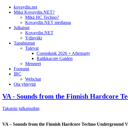
kovaydin.net
Mikä Kovaydin.NET?
Mikä HC Techno?
Kovaydin.NET mediassa
Julkaisut
Kovaydin.NET
Ydinväki
Tapahtumat
Tulevat
Corepiknik 2026 + Afterparty
Ratikkacore Gaiden
Menneet
Foorumi
IRC
Webchat
Ota yhteyttä
VA - Sounds from the Finnish Hardcore 
Takaisin julkaisuihin
VA – Sounds from the Finnish Hardcore Techno Underground Vo