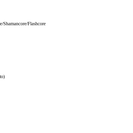
re/Shamancore/Flashcore
to)