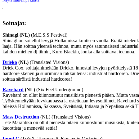
Näytä suurempi kartta
Soittajat:
Shinagl (NL)
(M.E.S.S Festival)
Shinagl on soitellut levyjä Hollannissa kuutisen vuotta. Eräitä miele
laaja. Hän soittaa yleensä technoa, mutta myös satunnaisesti industria
kahden miehen dj tiimin, Kuro Blackin, jonka alla soittavat technoa.
Drieko
(NL)
(Translated Visions)
Driek Cox, soittajanimeltään Drieko, innostui levyjen pyörittelystä 1
hardcore skenen ja suurimman rakkautensa: industrial hardcoren. Driek
soittaa säröistä industrial hardcorea!
Ravehard
(NL)
(Six Feet Underground)
Ravehard on ollut kiinnostunut musiikista pienestä pitäen. Mutta vasta
Työskenneltyään levykaupassa ja ostettuaan levysoittimet, Ravehard sy
bileissä Hollannissa, Saksassa, Sveitsissä, Intiassa ja Nepalissa sekä
Mass Destruction
(NL) (Translated Visions)
Tete Marantika on ollut pienestä pitäen kiinnostunut musiikista, kuite
kaoottista ja menevää settiä!
Input C
(Tr3oX, Terrorcraft, Kovaydin Vastarinta)