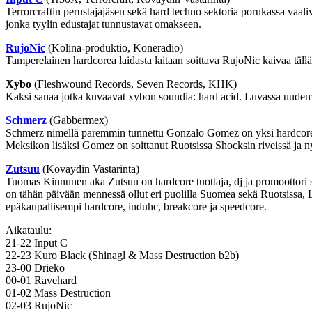
Terrorcraftin perustajajäsen sekä hard techno sektoria porukassa vaal
jonka tyylin edustajat tunnustavat omakseen.
RujoNic
(Kolina-produktio, Koneradio)
Tamperelainen hardcorea laidasta laitaan soittava RujoNic kaivaa tällä
Xybo
(Fleshwound Records, Seven Records, KHK)
Kaksi sanaa jotka kuvaavat xybon soundia: hard acid. Luvassa uudem
Schmerz
(Gabbermex)
Schmerz nimellä paremmin tunnettu Gonzalo Gomez on yksi hardcore te
Meksikon lisäksi Gomez on soittanut Ruotsissa Shocksin riveissä ja
Zutsuu
(Kovaydin Vastarinta)
Tuomas Kinnunen aka Zutsuu on hardcore tuottaja, dj ja promoottori 
on tähän päivään mennessä ollut eri puolilla Suomea sekä Ruotsissa, 
epäkaupallisempi hardcore, induhc, breakcore ja speedcore.
Aikataulu:
21-22 Input C
22-23 Kuro Black (Shinagl & Mass Destruction b2b)
23-00 Drieko
00-01 Ravehard
01-02 Mass Destruction
02-03 RujoNic