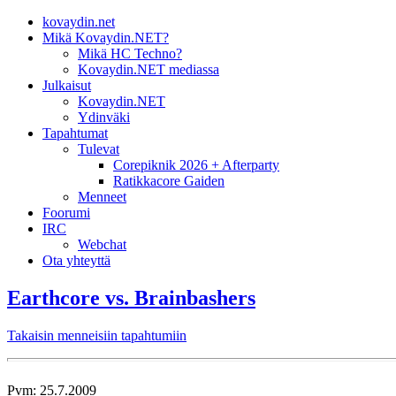
kovaydin.net
Mikä Kovaydin.NET?
Mikä HC Techno?
Kovaydin.NET mediassa
Julkaisut
Kovaydin.NET
Ydinväki
Tapahtumat
Tulevat
Corepiknik 2026 + Afterparty
Ratikkacore Gaiden
Menneet
Foorumi
IRC
Webchat
Ota yhteyttä
Earthcore vs. Brainbashers
Takaisin menneisiin tapahtumiin
Pvm: 25.7.2009