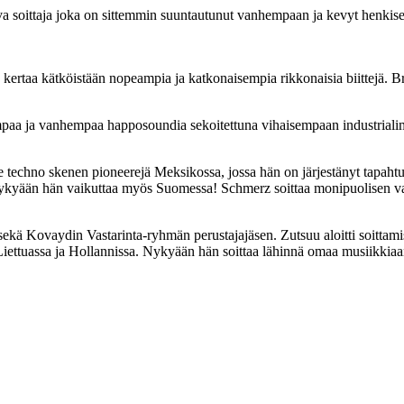
iva soittaja joka on sittemmin suuntautunut vanhempaan ja kevyt henkis
 kertaa kätköistään nopeampia ja katkonaisempia rikkonaisia biittejä. Br
paa ja vanhempaa happosoundia sekoitettuna vihaisempaan industriali
chno skenen pioneerejä Meksikossa, jossa hän on järjestänyt tapahtumia
 nykyään hän vaikuttaa myös Suomessa! Schmerz soittaa monipuolisen v
sekä Kovaydin Vastarinta-ryhmän perustajajäsen. Zutsuu aloitti soitta
Liettuassa ja Hollannissa. Nykyään hän soittaa lähinnä omaa musiikkiaa