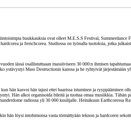
nkiintoisimpia buukkauksia ovat olleet M.E.S.S Festival, Summerdance Fe
l hardcorea ja frenchcorea. Studiossa on työnalla tuotoksia, jotka julkai
8 vuoden iässä osallistuttuaan massiiviseen 30 000:n ihmisen tapahtuma
o ystävystyi Mass Destructionin kanssa ja he ryhtyivät järjestämään yh
 kun hän kasvoi hän tajusi ettei baarissa istuminen ja ryyppääminen oll
ntyi. Hän alkoi organisoida bileitä ja tuottaa omaa musiikkia. Tähän p
 Thunderdome radiossa yli 30 000 kuulijalle. Heinäkuun Earthcoressa Rav
nkin hän löysi intohimonsa vasta törmättyään teknon ja hardcoren sekoit