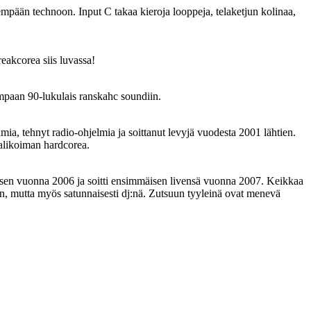
empään technoon. Input C takaa kieroja looppeja, telaketjun kolinaa,
eakcorea siis luvassa!
mpaan 90-lukulais ranskahc soundiin.
, tehnyt radio-ohjelmia ja soittanut levyjä vuodesta 2001 lähtien.
alikoiman hardcorea.
misen vuonna 2006 ja soitti ensimmäisen livensä vuonna 2007. Keikkaa
n, mutta myös satunnaisesti dj:nä. Zutsuun tyyleinä ovat menevä