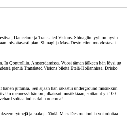
stival, Dancetour ja Translated Visions. Shinaglin tyyli on hyvin
staan toivottavasti pian. Shinagl ja Mass Destruction muodostavat
an, In Qontrolliin, Amsterdamissa. Vuosi tämän jälkeen hän löysi ug
dessä pieniä Translated Visions bileitä Etelä-Hollannissa. Drieko
ut hänen juttunsa. Sen sijaan hän rakastui underground musiikkiin.
äivään mennessä hän on julkaissut musiikkiaan, soittanut yli 100
ehard soittaa industrial hardcorea!
ukseen: rytmejä ja raakoja ääniä. Mass Destructionilta voi odottaa